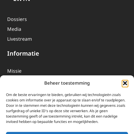
Dossiers
Media
Livestream
Informatie
Missie
Over EWTN
Beheer toestemming
Geschiedenis
Om de beste ervaringen te bieden, gebruiken wij technologieën zoals
EWTN-Team
cookies om informatie over je apparaat op te slaan en/of te raadplegen.
Door in te stemmen met deze technologieën kunnen wij gegevens zoals
Organisatiegegevens
surfgedrag of unieke ID's op deze site verwerken. Als je geen
toestemming geeft of uw toestemming intrekt, kan dit een nadelige
invloed hebben op bepaalde functies en mogelijkheden.
Doneren