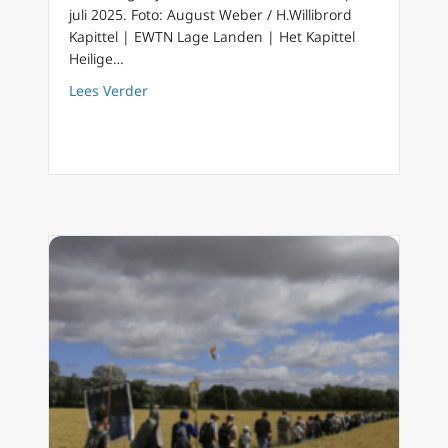
juli 2025. Foto: August Weber / H.Willibrord
Kapittel | EWTN Lage Landen | Het Kapittel
Heilige…
about Bedevaart Oviedo – Covadonga : 24 – 2
Lees Verder