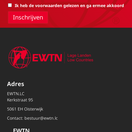
Ik heb de voorwaarden gelezen en ga ermee akkoord
Adres
EWTN.LC
Kerkstraat 95
5061 EH Oisterwijk
Contact:
bestuur@ewtn.lc
EWTN