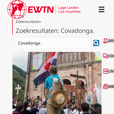
Zoekresultaten
Zoekresultaten: Covadonga.
CO
DO
CO
LI
NI