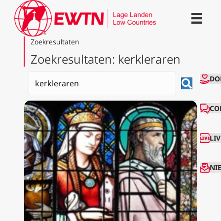
Zoekresultaten
Zoekresultaten: kerkleraren
CO
DO
CO
LI
NI