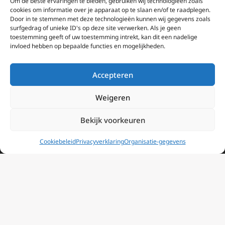
Om de beste ervaringen te bieden, gebruiken wij technologieën zoals
Dossiers
cookies om informatie over je apparaat op te slaan en/of te raadplegen.
Door in te stemmen met deze technologieën kunnen wij gegevens zoals
Media
surfgedrag of unieke ID's op deze site verwerken. Als je geen
toestemming geeft of uw toestemming intrekt, kan dit een nadelige
Livestream
invloed hebben op bepaalde functies en mogelijkheden.
Informatie
Accepteren
Missie
Weigeren
Over EWTN
Bekijk voorkeuren
Geschiedenis
Cookiebeleid
Privacyverklaring
Organisatie-gegevens
EWTN-Team
Organisatiegegevens
Doneren
EWTN wordt uitsluitend gefinancierd door uw donaties.
Wij ontvangen bewust geen advertentie-inkomsten of
kerkelijke financiele ondersteuning.