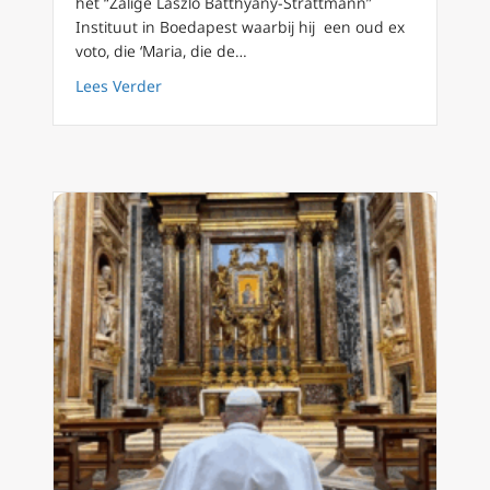
het “Zalige László Batthyány-Strattmann”
Instituut in Boedapest waarbij hij een oud ex
voto, die ‘Maria, die de…
about Paus bezoekt privé het “Zalige László
Lees Verder