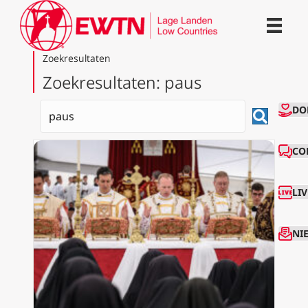
Zoekresultaten
Zoekresultaten: paus
CO
DO
CO
LI
NI