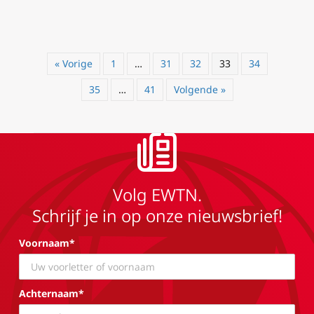
« Vorige
1
…
31
32
33
34
35
…
41
Volgende »
Volg EWTN.
Schrijf je in op onze nieuwsbrief!
Voornaam*
Achternaam*