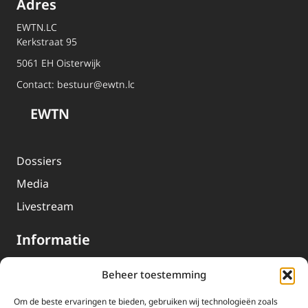
Adres
EWTN.LC
Kerkstraat 95
5061 EH Oisterwijk
Contact:
bestuur@ewtn.lc
EWTN
Dossiers
Media
Livestream
Informatie
Beheer toestemming
Missie
Over EWTN
Om de beste ervaringen te bieden, gebruiken wij technologieën zoals