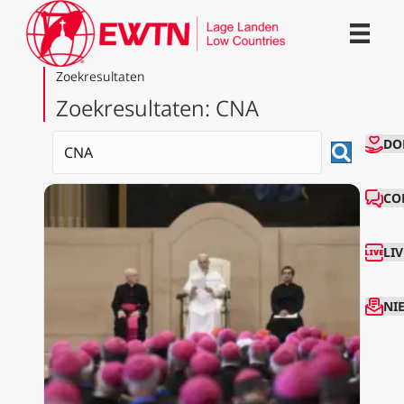
Zoekresultaten
Zoekresultaten: CNA
CO
DO
CO
LI
NI