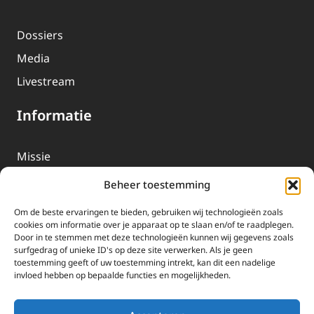
Dossiers
Media
Livestream
Informatie
Missie
Over EWTN
Beheer toestemming
Geschiedenis
Om de beste ervaringen te bieden, gebruiken wij technologieën zoals
EWTN-Team
cookies om informatie over je apparaat op te slaan en/of te raadplegen.
Door in te stemmen met deze technologieën kunnen wij gegevens zoals
Organisatiegegevens
surfgedrag of unieke ID's op deze site verwerken. Als je geen
toestemming geeft of uw toestemming intrekt, kan dit een nadelige
invloed hebben op bepaalde functies en mogelijkheden.
Doneren
EWTN wordt uitsluitend gefinancierd door uw donaties.