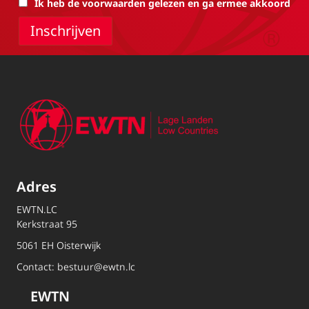
Ik heb de voorwaarden gelezen en ga ermee akkoord
Adres
EWTN.LC
Kerkstraat 95
5061 EH Oisterwijk
Contact:
bestuur@ewtn.lc
EWTN