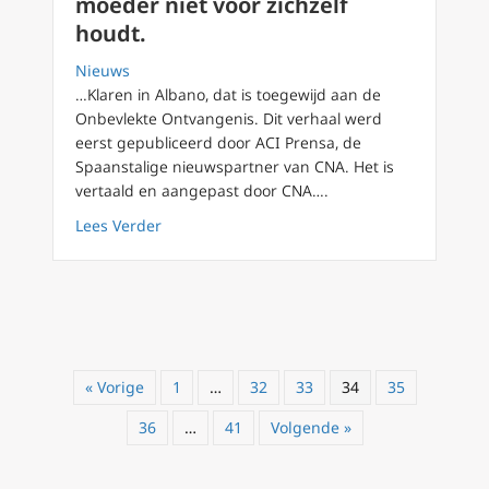
moeder niet voor zichzelf
houdt.
Nieuws
…Klaren in Albano, dat is toegewijd aan de
Onbevlekte Ontvangenis. Dit verhaal werd
eerst gepubliceerd door ACI Prensa, de
Spaanstalige nieuwspartner van CNA. Het is
vertaald en aangepast door CNA….
about Paus Leo XIV: Gods liefde is zo groot d
Lees Verder
« Vorige
1
…
32
33
34
35
36
…
41
Volgende »