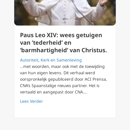
Paus Leo XIV: wees getuigen
van ’tederheid’ en
‘barmhartigheid’ van Christus.
Autoriteit
,
Kerk en Samenleving
…met woorden, maar ook met de toewijding
van hun eigen levens. Dit verhaal werd
oorspronkelijk gepubliceerd door ACI Prensa,
CNA’s Spaanstalige nieuws partner. Het is
vertaald en aangepast door CNA….
about Paus Leo XIV: wees getuigen van ’teder
Lees Verder