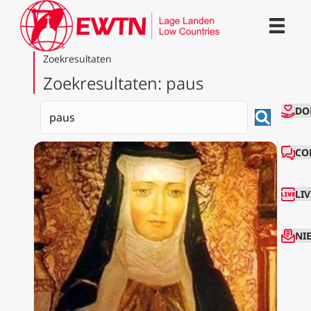
Zoekresultaten
Zoekresultaten: paus
CO
DO
CO
LI
NI