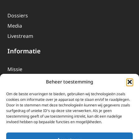
Dossiers
Media
Livestream
Informatie
Missie
Over EWTN
Beheer toestemming
Geschiedenis
Om de beste ervaringen te bieden, gebruiken wij technologieën zoals
EWTN-Team
cookies om informatie over je apparaat op te slaan en/of te raadplegen.
Door in te stemmen met deze technologieën kunnen wij gegevens zoals
Organisatiegegevens
surfgedrag of unieke ID's op deze site verwerken. Als je geen
toestemming geeft of uw toestemming intrekt, kan dit een nadelige
invloed hebben op bepaalde functies en mogelijkheden.
Doneren
EWTN wordt uitsluitend gefinancierd door uw donaties.