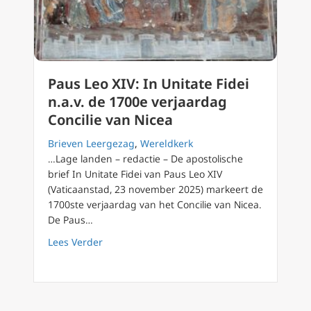
Paus Leo XIV: In Unitate Fidei
n.a.v. de 1700e verjaardag
Concilie van Nicea
Brieven Leergezag
,
Wereldkerk
…Lage landen – redactie – De apostolische
brief In Unitate Fidei van Paus Leo XIV
(Vaticaanstad, 23 november 2025) markeert de
1700ste verjaardag van het Concilie van Nicea.
De Paus…
about Paus Leo XIV: In Unitate Fidei n.a.v. d
Lees Verder