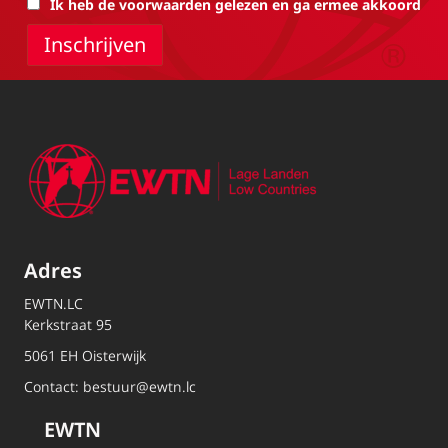
Ik heb de voorwaarden gelezen en ga ermee akkoord
Adres
EWTN.LC
Kerkstraat 95
5061 EH Oisterwijk
Contact:
bestuur@ewtn.lc
EWTN