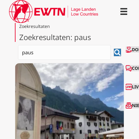
Zoekresultaten
Zoekresultaten: paus
CO
DO
CO
LI
NI