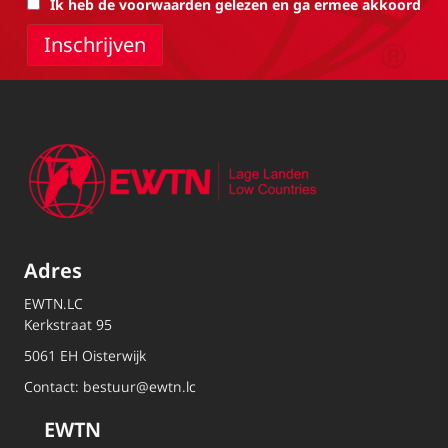
Ik heb de voorwaarden gelezen en ga ermee akkoord
Adres
EWTN.LC
Kerkstraat 95
5061 EH Oisterwijk
Contact:
bestuur@ewtn.lc
EWTN