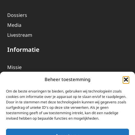
Dossiers
Media
Livestream
Informatie
Missie
Over EWTN
Beheer toestemming
Geschiedenis
Om de beste ervaringen te bieden, gebruiken wij technologieën zoals
EWTN-Team
cookies om informatie over je apparaat op te slaan en/of te raadplegen.
Door in te stemmen met deze technologieën kunnen wij gegevens zoals
Organisatiegegevens
surfgedrag of unieke ID's op deze site verwerken. Als je geen
toestemming geeft of uw toestemming intrekt, kan dit een nadelige
invloed hebben op bepaalde functies en mogelijkheden.
Doneren
EWTN wordt uitsluitend gefinancierd door uw donaties.