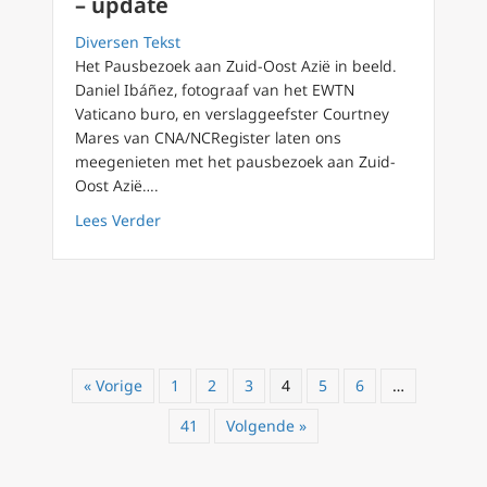
– update
Diversen Tekst
Het Pausbezoek aan Zuid-Oost Azië in beeld.
Daniel Ibáñez, fotograaf van het EWTN
Vaticano buro, en verslaggeefster Courtney
Mares van CNA/NCRegister laten ons
meegenieten met het pausbezoek aan Zuid-
Oost Azië….
about Pausbezoek aan Zuid-Oost Azië in bee
Lees Verder
« Vorige
1
2
3
4
5
6
…
41
Volgende »