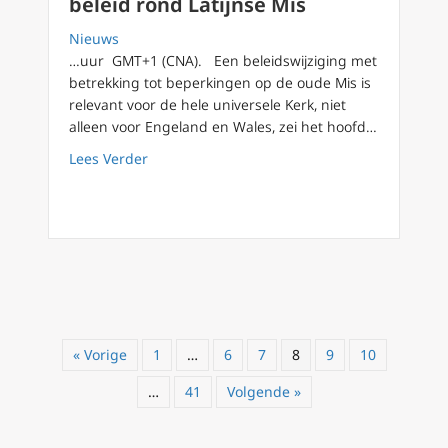
beleid rond Latijnse Mis
Nieuws
…uur GMT+1 (CNA). Een beleidswijziging met
betrekking tot beperkingen op de oude Mis is
relevant voor de hele universele Kerk, niet
alleen voor Engeland en Wales, zei het hoofd…
about Lek in Engeland wijst mogelijk op vers
Lees Verder
« Vorige
1
…
6
7
8
9
10
…
41
Volgende »