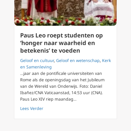
Paus Leo roept studenten op
‘honger naar waarheid en
betekenis’ te voeden
Geloof en cultuur
,
Geloof en wetenschap
,
Kerk
en Samenleving
…jaar aan de pontificale universiteiten van
Rome als de openingsdag van het Jubileum
van de Wereld van Onderwijs. Foto: Daniel
Ibañez/CNA Vaticaanstad, 14:53 uur (CNA).
Paus Leo XIV riep maandag…
about Paus Leo roept studenten op ‘honger 
Lees Verder