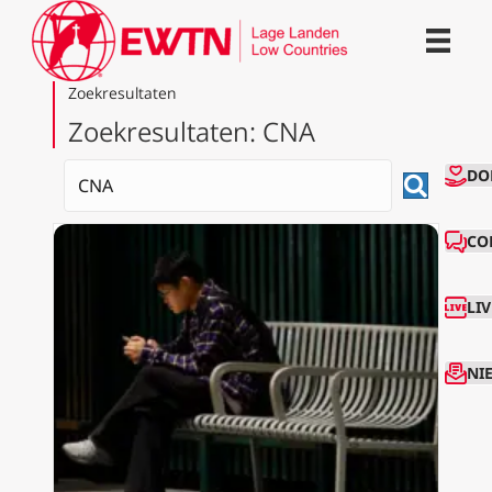
Zoekresultaten
Zoekresultaten: CNA
CO
DO
CO
LI
NI