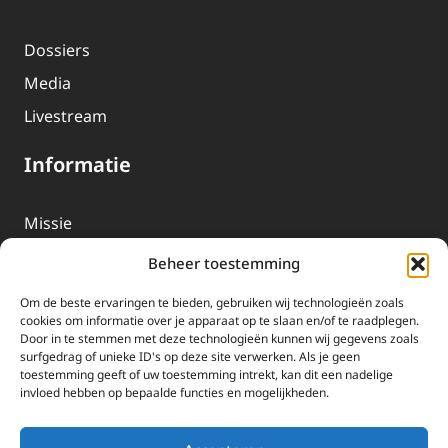
Dossiers
Media
Livestream
Informatie
Missie
Over EWTN
Beheer toestemming
Geschiedenis
Om de beste ervaringen te bieden, gebruiken wij technologieën zoals
EWTN-Team
cookies om informatie over je apparaat op te slaan en/of te raadplegen.
Door in te stemmen met deze technologieën kunnen wij gegevens zoals
Organisatiegegevens
surfgedrag of unieke ID's op deze site verwerken. Als je geen
toestemming geeft of uw toestemming intrekt, kan dit een nadelige
invloed hebben op bepaalde functies en mogelijkheden.
Doneren
EWTN wordt uitsluitend gefinancierd door uw donaties.