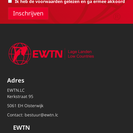
Ik heb de voorwaarden gelezen en ga ermee akkoord
Adres
EWTN.LC
Kerkstraat 95
5061 EH Oisterwijk
Contact:
bestuur@ewtn.lc
EWTN