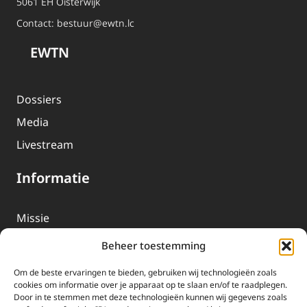
5061 EH Oisterwijk
Contact:
bestuur@ewtn.lc
EWTN
Dossiers
Media
Livestream
Informatie
Missie
Over EWTN
Beheer toestemming
Geschiedenis
Om de beste ervaringen te bieden, gebruiken wij technologieën zoals
EWTN-Team
cookies om informatie over je apparaat op te slaan en/of te raadplegen.
Door in te stemmen met deze technologieën kunnen wij gegevens zoals