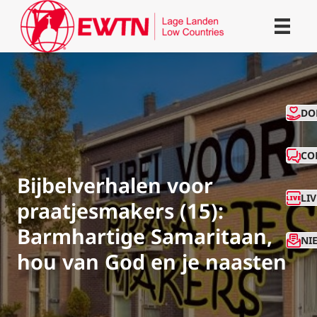
CO
DO
CO
Bijbelverhalen voor
LI
praatjesmakers (15):
Barmhartige Samaritaan,
NI
hou van God en je naasten