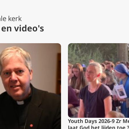
le kerk
 en video's
Youth Days 2026-9 Zr M
laat God het lijden toe 