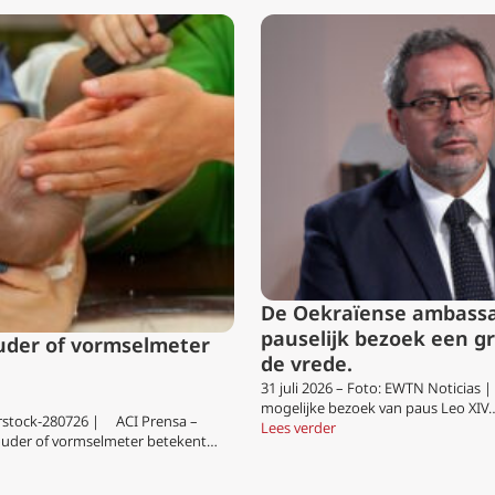
De Oekraïense ambassa
pauselijk bezoek een g
uder of vormselmeter
de vrede.
31 juli 2026 – Foto: EWTN Noticia
mogelijke bezoek van paus Leo XIV
erstock-280726 | ACI Prensa –
Lees verder
uder of vormselmeter betekent…