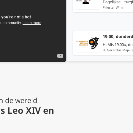
Dagelijkse Liturg
Priester Wim
19:00, donder
H. Mis 19.00u, d
H. Gerardus Majell
n de wereld
s Leo XIV en