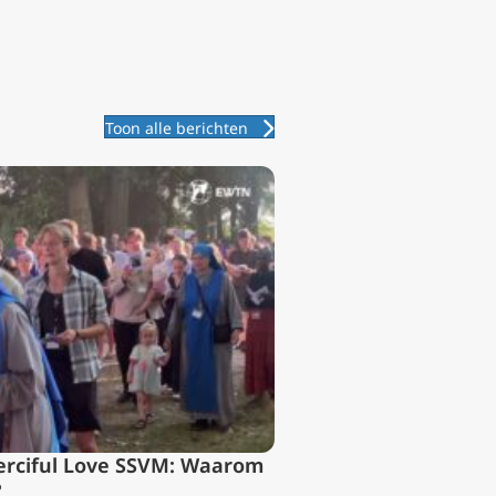
Toon alle berichten
erciful Love SSVM: Waarom
?