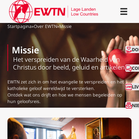
Startpagina
»
Over EWTN
»
Missie
Missie
CO
DO
Het verspreiden van de Waarheid van
Christus door beeld, geluid en artikelen
CO
EWTN zet zich in om het evangelie te verspreiden en het
LI
katholieke geloof wereldwijd te versterken.
Ontdek wat ons drijft en hoe we mensen begeleiden op
hun geloofsreis.
NI