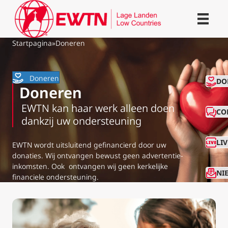
Startpagina
»
Doneren
Doneren
CO
DO
Doneren
EWTN kan haar werk alleen doen
CO
dankzij uw ondersteuning
LI
EWTN wordt uitsluitend gefinancierd door uw
donaties. Wij ontvangen bewust geen advertentie-
inkomsten. Ook ontvangen wij geen kerkelijke
NI
financiele ondersteuning.