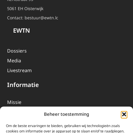
5061 EH Oisterwijk
Contact:
bestuur@ewtn.lc
EWTN
Dossiers
Media
Livestream
Informatie
Missie
Over EWTN
Beheer toestemming
Geschiedenis
Om de beste ervaringen te bieden, gebruiken wij technologieën zoals
EWTN-Team
cookies om informatie over je apparaat op te slaan en/of te raadplegen.