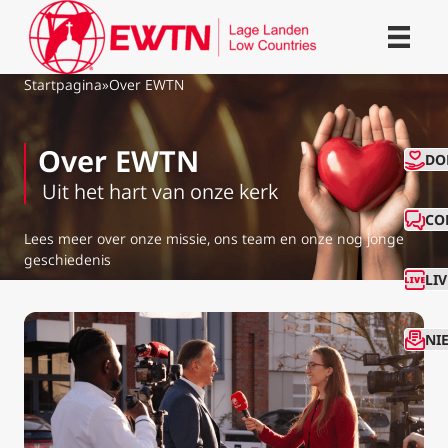
Startpagina
»
Over EWTN
Over EWTN
CO
DO
Uit het hart van onze kerk
CO
Lees meer over onze missie, ons team en onze nog jonge
geschiedenis
LI
NI