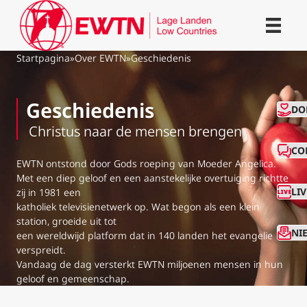
Startpagina
»
Over EWTN
»
Geschiedenis
Geschiedenis
CO
DO
Christus naar de mensen brengen
CO
EWTN ontstond door Gods roeping van Moeder Angelica.
Met een diep geloof en een aanstekelijke overtuiging richtte
LI
zij in 1981 een
katholiek televisienetwerk op. Wat begon als een klein
station, groeide uit tot
NI
een wereldwijd platform dat in 140 landen het evangelie
verspreidt.
Vandaag de dag versterkt EWTN miljoenen mensen in hun
geloof en gemeenschap.