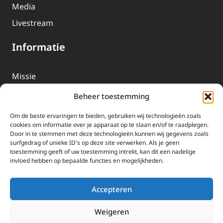
Media
Livestream
Informatie
Missie
Over EWTN
Beheer toestemming
Geschiedenis
Om de beste ervaringen te bieden, gebruiken wij technologieën zoals
EWTN-Team
cookies om informatie over je apparaat op te slaan en/of te raadplegen.
Door in te stemmen met deze technologieën kunnen wij gegevens zoals
Organisatiegegevens
surfgedrag of unieke ID's op deze site verwerken. Als je geen
toestemming geeft of uw toestemming intrekt, kan dit een nadelige
invloed hebben op bepaalde functies en mogelijkheden.
Doneren
EWTN wordt uitsluitend gefinancierd door uw donaties.
Accepteren
Wij ontvangen bewust geen advertentie-inkomsten of
kerkelijke financiele ondersteuning.
Weigeren
Doneren