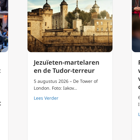
Jezuïeten-martelaren
:
en de Tudor-terreur
5 augustus 2026 – De Tower of
London. Foto: Iakov…
about Jezuïeten-martelaren en de Tudo
Lees Verder
t
dcongres SIGNIS: Omarm digitale communicatie die de menselijke 