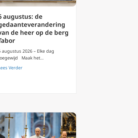
6 augustus: de
gedaanteverandering
van de heer op de berg
Tabor
6 augustus 2026 – Elke dag
toegewijd Maak het…
 van Gods schepping
about 6 augustus: de gedaanteverandering van de heer
Lees Verder