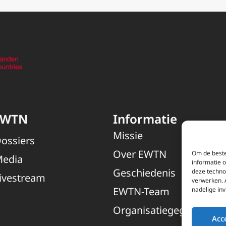
EWTN
Informatie
Missie
ossiers
Over EWTN
Om de beste
edia
informatie 
Geschiedenis
deze techno
ivestream
verwerken. 
EWTN-Team
nadelige in
Organisatiegegevens
Acc