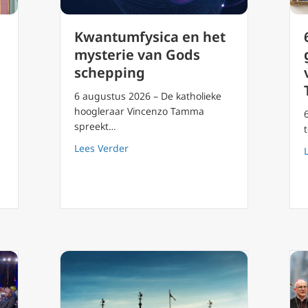
Kwantumfysica en het
mysterie van Gods
schepping
6 augustus 2026 – De katholieke
hoogleraar Vincenzo Tamma
spreekt…
lige Juliana van Cornillon ( Sacramentsdag)
about Kwantumfysica en het mysterie
Lees Verder