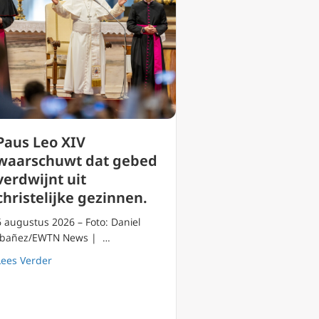
Paus Leo XIV
waarschuwt dat gebed
verdwijnt uit
christelijke gezinnen.
6 augustus 2026 – Foto: Daniel
r-terreur
Ibañez/EWTN News | …
about Paus Leo XIV waarschuwt dat gebed verdwijnt uit 
Lees Verder
waardigheid bevordert