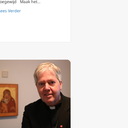
toegewijd Maak het…
e Vianney (Pastoor van Ars)
about 3 augustus: de heilige Lydia van Philipi (Thyateira
Lees Verder