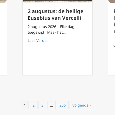
2 augustus: de heilige
Eusebius van Vercelli
2 augustus 2026 – Elke dag
toegewijd Maak het…
-
about 2 augustus: de heilige Eusebius 
Lees Verder
etere peetouder of vormselmeter te zijn
1
2
3
…
256
Volgende »