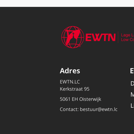
Adres
EWTN.LC
D
Kerkstraat 95
M
5061 EH Oisterwijk
L
Contact:
bestuur@ewtn.lc