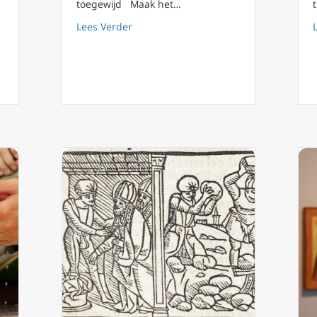
toegewijd Maak het…
about 4 augustus: de heilige Jean Mari
Lees Verder
 kerkwijding van de Santa Maria de Maggiore