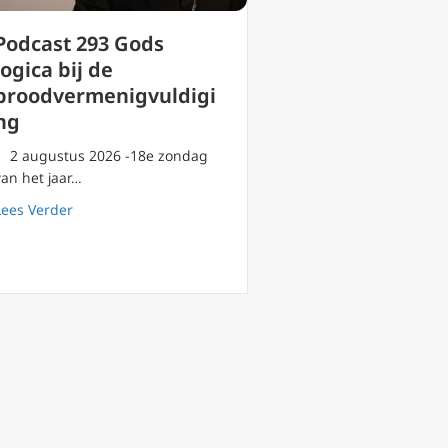
Podcast 293 Gods
logica bij de
broodvermenigvuldigi
ng
2 augustus 2026 -18e zondag
van Vercelli
van het jaar…
about Podcast 293 Gods logica bij de broodvermenigvu
Lees Verder