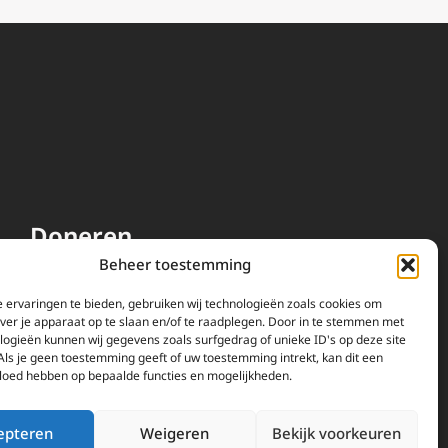
Doneren
Beheer toestemming
EWTN wordt uitsluitend
gefinancierd door uw donaties.
 ervaringen te bieden, gebruiken wij technologieën zoals cookies om
over je apparaat op te slaan en/of te raadplegen. Door in te stemmen met
Wij ontvangen bewust geen
logieën kunnen wij gegevens zoals surfgedrag of unieke ID's op deze site
advertentie-inkomsten of
Als je geen toestemming geeft of uw toestemming intrekt, kan dit een
kerkelijke financiele
vloed hebben op bepaalde functies en mogelijkheden.
ondersteuning.
Doneren
epteren
Weigeren
Bekijk voorkeuren