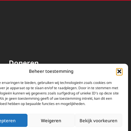
Doneren
Beheer toestemming
EWTN wordt uitsluitend
gefinancierd door uw donaties.
 ervaringen te bieden, gebruiken wij technologieën zoals cookies om
over je apparaat op te slaan en/of te raadplegen. Door in te stemmen met
Wij ontvangen bewust geen
logieën kunnen wij gegevens zoals surfgedrag of unieke ID's op deze site
advertentie-inkomsten of
Als je geen toestemming geeft of uw toestemming intrekt, kan dit een
kerkelijke financiele
vloed hebben op bepaalde functies en mogelijkheden.
ondersteuning.
Doneren
epteren
Weigeren
Bekijk voorkeuren