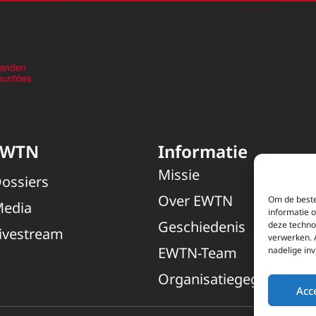
EWTN
Informatie
Missie
ossiers
Over EWTN
Om de beste
edia
informatie 
Geschiedenis
deze techno
ivestream
verwerken. 
EWTN-Team
nadelige in
Organisatiegegevens
Acc