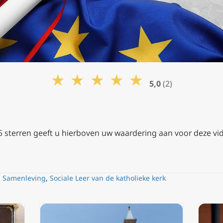
★
★
★
★
★
5,0
(2)
 5 sterren geeft u hierboven uw waardering aan voor deze vi
n Samenleving
,
Sociale Leer van de katholieke kerk