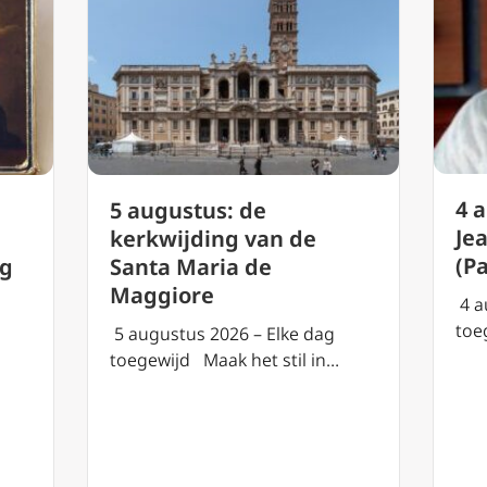
4 
5 augustus: de
Je
g
kerkwijding van de
(P
rg
Santa Maria de
Maggiore
4 a
toe
5 augustus 2026 – Elke dag
toegewijd Maak het stil in…