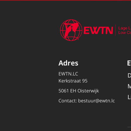
Adres
EWTN.LC
D
Kerkstraat 95
M
5061 EH Oisterwijk
L
Contact:
bestuur@ewtn.lc