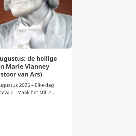
3 augustus: de h
augustus: de heilige
Lydia van Philip
an Marie Vianney
(Thyateira)
astoor van Ars)
3 augustus 2026 – El
ugustus 2026 – Elke dag
toegewijd Maak het s
gewijd Maak het stil in…