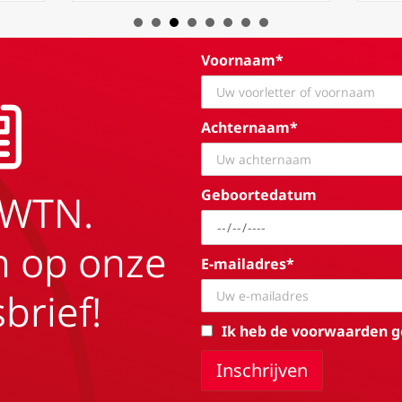
Voornaam*
Achternaam*
Geboortedatum
EWTN.
in op onze
E-mailadres*
brief!
Ik heb de voorwaarden g