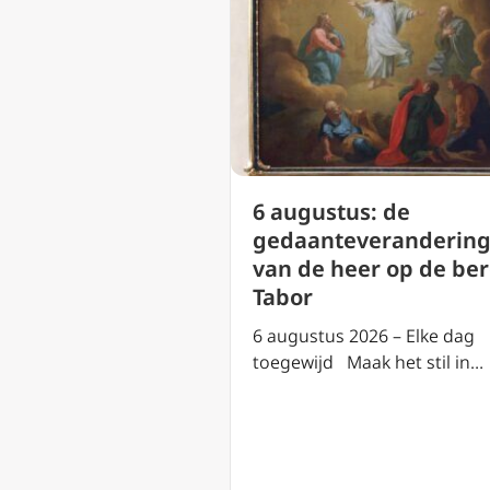
us: heilige
6 augustus: de
an Cornillon (
gedaanteveranderin
ntsdag)
van de heer op de be
Tabor
2026 – Elke dag
aak het stil in…
6 augustus 2026 – Elke dag
toegewijd Maak het stil in…