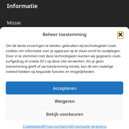
Informatie
Missie
Over EWTN
Beheer toestemming
Geschiedenis
Om de beste ervaringen te bieden, gebruiken wij technologieën zoals
EWTN-Team
cookies om informatie over je apparaat op te slaan en/of te raadplegen.
Door in te stemmen met deze technologieën kunnen wij gegevens zoals
Organisatiegegevens
surfgedrag of unieke ID's op deze site verwerken. Als je geen
toestemming geeft of uw toestemming intrekt, kan dit een nadelige
invloed hebben op bepaalde functies en mogelijkheden.
Doneren
EWTN wordt uitsluitend gefinancierd door uw donaties.
Accepteren
Wij ontvangen bewust geen advertentie-inkomsten of
kerkelijke financiele ondersteuning.
Weigeren
Doneren
Bekijk voorkeuren
2025 EWTN Lage Landen | Katholieke Media | © Stichting EWTN Lage
Landen |
Cookies
|
Privacyverklaring
Cookiebeleid
Privacyverklaring
Organisatie-gegevens