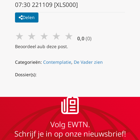
07:30 221109 [XLS000]
Delen
★
★
★
★
★
0,0
(0)
Beoordeel aub deze post.
Categorieën:
Contemplatie
,
De Vader zien
Dossier(s):
Volg EWTN.
Schrijf je in op onze nieuwsbrief!