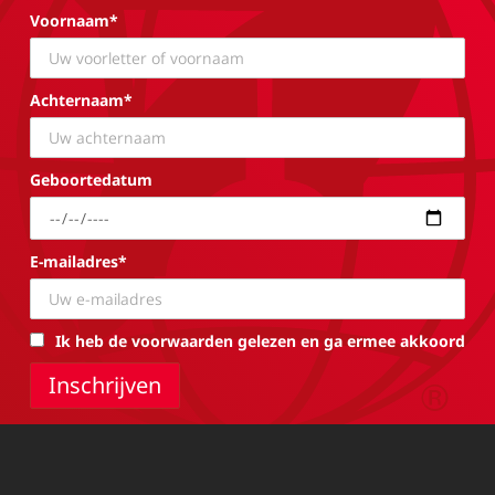
Voornaam*
Achternaam*
Geboortedatum
E-mailadres*
Ik heb de voorwaarden gelezen en ga ermee akkoord