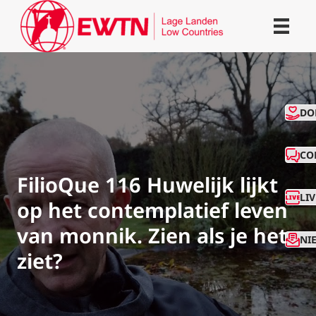
CO
DO
CO
FilioQue 116 Huwelijk lijkt
LI
op het contemplatief leven
van monnik. Zien als je het
NI
ziet?