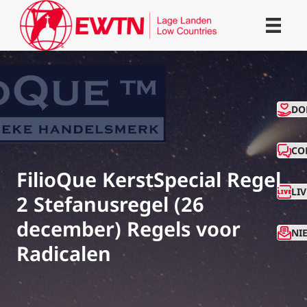
CO
DO
CO
FilioQue KerstSpecial Regel
LI
2 Stefanusregel (26
december) Regels voor
NI
Radicalen