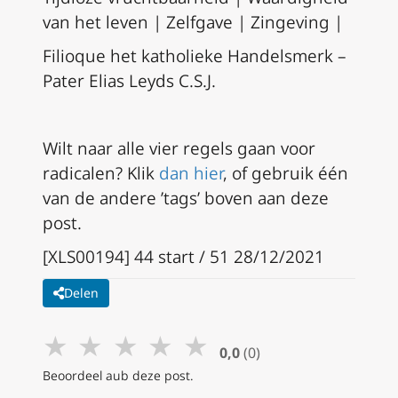
van het leven | Zelfgave | Zingeving |
Filioque het katholieke Handelsmerk –
Pater Elias Leyds C.S.J.
Wilt naar alle vier regels gaan voor
radicalen? Klik
dan hier
, of gebruik één
van de andere ’tags’ boven aan deze
post.
[XLS00194] 44 start / 51 28/12/2021
Delen
★
★
★
★
★
0,0
(0)
Beoordeel aub deze post.