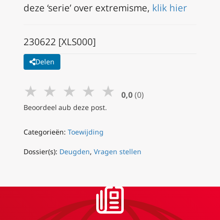
deze ‘serie’ over extremisme,
klik hier
230622 [XLS000]
Delen
★
★
★
★
★
0,0
(0)
Beoordeel aub deze post.
Categorieën:
Toewijding
Dossier(s):
Deugden
,
Vragen stellen