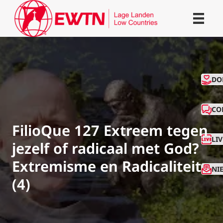
CO
DO
CO
FilioQue 127 Extreem tegen
LI
jezelf of radicaal met God?
Extremisme en Radicaliteit
NI
(4)