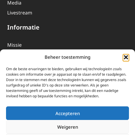
Media
Livestream
Informatie
Missie
Over EWTN
Beheer toestemming
Geschiedenis
Om de beste ervaringen te bieden, gebruiken wij technologieën zoals
EWTN-Team
cookies om informatie over je apparaat op te slaan en/of te raadplegen.
Door in te stemmen met deze technologieën kunnen wij gegevens zoals
Organisatiegegevens
surfgedrag of unieke ID's op deze site verwerken. Als je geen
toestemming geeft of uw toestemming intrekt, kan dit een nadelige
invloed hebben op bepaalde functies en mogelijkheden.
Doneren
EWTN wordt uitsluitend gefinancierd door uw donaties.
Accepteren
Wij ontvangen bewust geen advertentie-inkomsten of
kerkelijke financiele ondersteuning.
Weigeren
Doneren