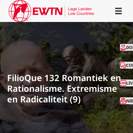
CO
DO
CO
FilioQue 132 Romantiek en
LI
Rationalisme. Extremisme
en Radicaliteit (9)
NI