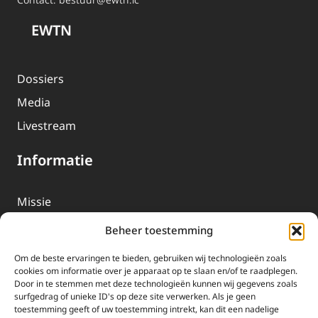
EWTN
Dossiers
Media
Livestream
Informatie
Missie
Over EWTN
Beheer toestemming
Geschiedenis
Om de beste ervaringen te bieden, gebruiken wij technologieën zoals
EWTN-Team
cookies om informatie over je apparaat op te slaan en/of te raadplegen.
Door in te stemmen met deze technologieën kunnen wij gegevens zoals
Organisatiegegevens
surfgedrag of unieke ID's op deze site verwerken. Als je geen
toestemming geeft of uw toestemming intrekt, kan dit een nadelige