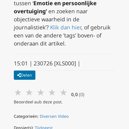
tussen ‘
Emotie en persoonlijke
overtuiging’
en zoeken naar
objectieve waarheid in de
journalistiek’?
Klik dan hier
,
of gebruik
een van de andere ’tags’ boven- of
onderaan dit artikel.
15:01 | 230726 [XLS000] |
Delen
★
★
★
★
★
0,0
(0)
Beoordeel aub deze post.
Categorieën:
Diversen Video
Dossier(s):
Tijdgeest