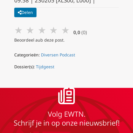
09:58 | 230205 [XLS00, L000] |
Delen
★
★
★
★
★
0,0
(0)
Beoordeel aub deze post.
Categorieën:
Diversen Podcast
Dossier(s):
Tijdgeest
Volg EWTN.
Schrijf je in op onze nieuwsbrief!