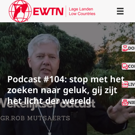
CO
DO
CO
Podcast #104: stop met het
LI
zoeken naar geluk, gij zijt
het licht der wereld
NI