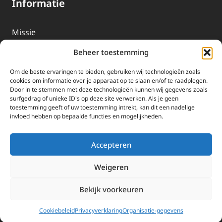
Informatie
Missie
Over EWTN
Beheer toestemming
Geschiedenis
Om de beste ervaringen te bieden, gebruiken wij technologieën zoals
EWTN-Team
cookies om informatie over je apparaat op te slaan en/of te raadplegen.
Door in te stemmen met deze technologieën kunnen wij gegevens zoals
Organisatiegegevens
surfgedrag of unieke ID's op deze site verwerken. Als je geen
toestemming geeft of uw toestemming intrekt, kan dit een nadelige
invloed hebben op bepaalde functies en mogelijkheden.
Doneren
EWTN wordt uitsluitend gefinancierd door uw donaties.
Accepteren
Wij ontvangen bewust geen advertentie-inkomsten of
kerkelijke financiele ondersteuning.
Weigeren
Doneren
Bekijk voorkeuren
2025 EWTN Lage Landen | Katholieke Media | © Stichting EWTN Lage
Landen |
Cookies
|
Privacyverklaring
Cookiebeleid
Privacyverklaring
Organisatie-gegevens