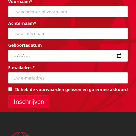
Voornaam*
Achternaam*
Geboortedatum
E-mailadres*
Ik heb de voorwaarden gelezen en ga ermee akkoord