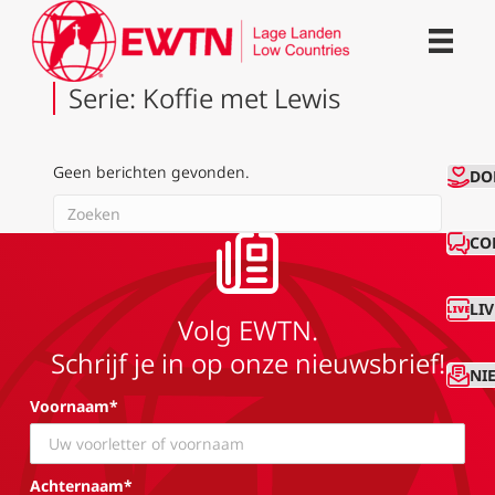
Serie: Koffie met Lewis
Geen berichten gevonden.
CO
DO
CO
LI
Volg EWTN.
Schrijf je in op onze nieuwsbrief!
NI
Voornaam*
Achternaam*