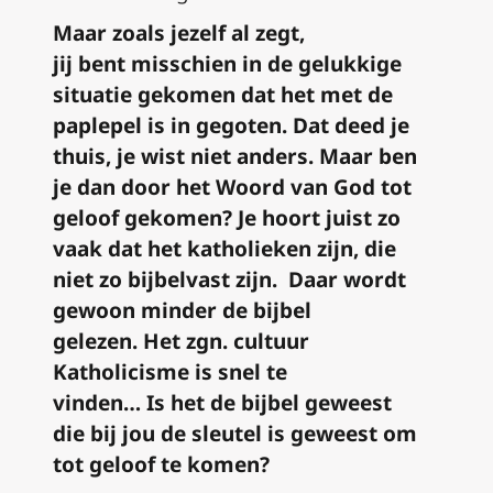
Maar zoals jezelf al zegt,
jij
bent
misschien in de gelukkige
situatie gekomen dat het met de
paplepel is in
gegoten
.
D
at deed je
thuis, je wist niet anders. Maar
ben
je dan door het Woord van God tot
geloof gekomen? Je hoort juist zo
vaak dat het katholieken zijn, die
niet zo
bijbelvast
zijn.
Daar wordt
gewoon minder de bijbel
gelezen.
Het zgn. c
ultuur
Katholicisme
is snel te
vinden…
Is
het
de bijbel geweest
die
bij jou de sleutel
is geweest om
t
ot geloof te komen?