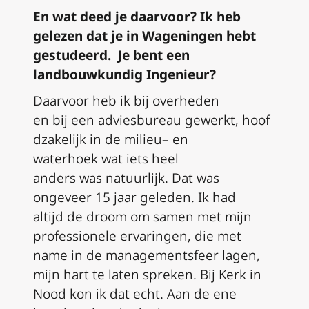
En
wat deed je
daarvoor? Ik heb
gelezen dat je in Wageningen hebt
gestudeerd
.
J
e ben
t
een
landbouwkundig Ingenieur?
Daarvoor heb ik bij overheden
en
bij
een
adviesbureau
gewerkt
,
hoof
dzakelijk
in de milieu
–
en
waterhoek
wat
iets heel
anders
was
natuurlijk
.
Dat was
on
geveer 1
5
jaar geleden
.
I
k had
altijd
de dr
o
om
om
samen
met
mijn
professionele ervaringen
,
die
met
name in de
managementsfeer
lagen
,
mijn hart te laten spreken.
B
ij Kerk in
Nood
kon ik dat echt. A
an de ene