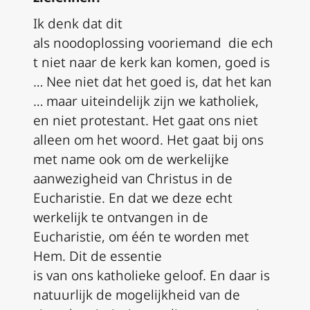
Ik denk dat d
i
t
als
noodoplossin
g
voor
iemand
die
ech
t niet naar de kerk kan komen, goed is
…
N
ee niet dat
het
goed is, dat
het
kan
… maar uiteindelijk zijn we katholiek,
en niet protestant. Het gaat ons niet
alleen om het woord. Het gaat bij ons
met name ook om de werkelijke
aanwezigheid van Christus in de
Eucharistie. En
dat we
deze
echt
werkelijk te ontvangen in de
Eucharistie
,
om één te worden met
Hem.
D
it de essentie
is
van
ons
katholieke
geloof. En daar is
natuurlijk de mogelijkheid van de