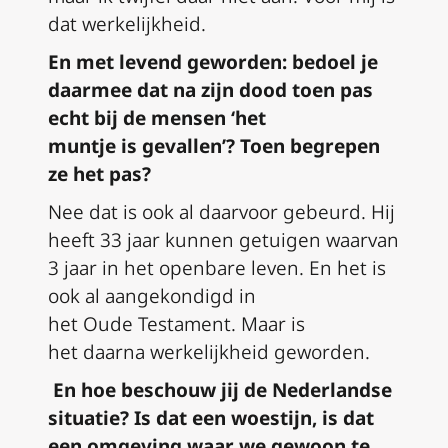
dat werkelijkheid.
En met levend geworden
:
bedoel je
daarmee dat na zijn dood toen pas
echt bij de mensen ‘het
muntje
is
gevallen’? Toen begrepen
ze het pas?
Nee dat is ook al daarvoor gebeurd. Hij
heeft 33 jaar kunnen
ge
tuigen
waarvan
3 jaar in het openbare leven. En het is
ook al
aangekondigd
in
het
O
ude
T
estament. Maar is
het
daarna
werkelijk
heid
geworden.
En hoe beschouw jij de Nederlandse
situatie? Is dat een woestijn, is dat
een omgeving waar we gewoon te