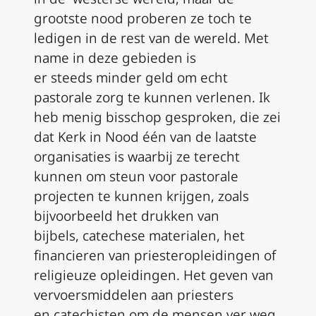
grootste nood proberen
ze
toch te
le
d
igen in de rest van de wereld.
M
et
name
in d
eze
gebieden is
er
steeds
minder geld om echt
pastorale zorg te kunnen verlenen. Ik
heb menig bisschop gesproken, die zei
dat
K
erk in
N
ood
éé
n van de laatste
organisaties is waar
bij
ze terecht
kunnen
om
steun
voor
pastorale
projecten te kunnen
krijgen,
zoals
bijvoorbeeld het drukken van
bijbels,
catechese
materialen, het
financieren van
priesteropleidingen
of
religieuze opleidingen. Het geven van
vervoersmiddelen aan priesters
en
catechisten
om de mensen ver weg