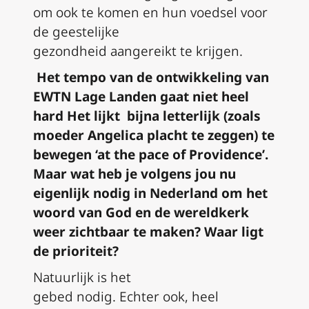
om ook te komen en hun voedsel voor
de geestelijke
gezondheid
aangereikt
te krijgen.
H
et tempo van de ontwikkeling van
EWTN Lage Landen
gaat
niet heel
hard
Het lijkt
bijna
letterlijk
(
zoals
moeder Angelica placht te zeggen
)
te
bewegen
‘
at
the
pace of Providence
’
.
Maar wat heb je
volgens jou
nu
eigenlijk nodig in Nederland om het
woord van God en de wereldkerk
weer zichtbaar te maken? Waar ligt
de prioriteit?
Natuurlijk
is
het
gebed
nodig
.
Echter
ook, heel