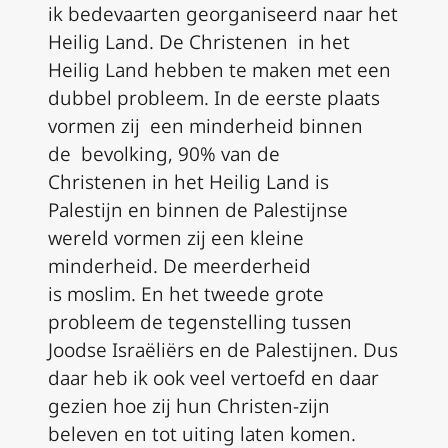
ik
bedevaarten
georganiseerd
naar het
Heilig Land
.
D
e Christenen
in het
Heilig Land
hebben
te maken met
een
dubbel probleem
. In de eerste plaats
vormen zij
een minderheid b
i
nnen
de
bevolking
,
90% van de
Christenen
in het Heilig Land
is
Palestijn
en binnen de Palestijnse
wereld vormen zij e
en kleine
minderheid
.
De meerderheid
is
mosli
m
. En het twee
de
grote
probleem de tegenstelling tussen
Joods
e
Israëliërs
en de Palestijnen. Dus
daar heb ik ook veel vertoefd en daar
gezien hoe
zij
hun Christen-zijn
beleven en tot uiting laten komen.