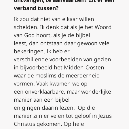
ontvangen,
te
aanvaarden
? Zit er een
verband tussen?
Ik zou dat niet
van
elkaar
willen
scheiden. Ik denk dat als je het Woord
van God hoort, als je de bijbel
leest
,
dan ontstaan daar gewoon
vele
bekeringen
.
Ik heb er
ve
rschillende
voorbeelden van gezien
in bijvoorbeeld het Midden-Oosten
waar de moslims de meerderheid
vormen.
V
aak
kwamen we op
een
onverklaarbare, maar wonderlijke
manier aan een bijbel
en
gingen
daarin
lezen.
Op
die
manier
zijn
er velen
tot geloof
in Jezus
Christus
gekomen. Op hele