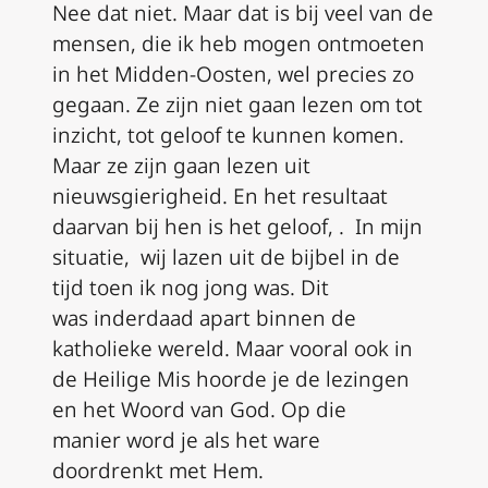
Nee
dat niet
. M
aar dat is bij veel van de
mensen, die ik heb mogen ontmoeten
in het
Midden-Oosten
,
wel
precies zo
gegaan. Ze zijn
niet gaan lezen om tot
inzicht, tot geloof te kunnen komen
.
M
aar ze zijn gaan
lezen
uit
nieuwsgierigheid. En het resultaat
daarvan
bij hen
is
het geloof, .
I
n mijn
situatie, wij lazen uit de bijbel
in
de
tijd toen ik nog jong was
. Dit
was
inderdaad
apart
binnen de
katholieke wereld
.
M
aar
vooral
ook
in
de Heilige Mis hoorde je de lezingen
en het
W
oord van God
.
Op die
manier
word
je als het ware
doordren
kt
met Hem
.