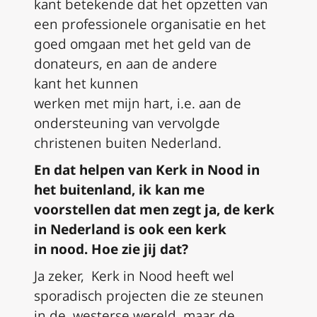
kant
betekende
dat
het opzetten van
een professionele organisatie en het
goed omgaan met het geld van de
donateurs
,
en
aan de andere
kant
het
kunnen
werken
met
mijn
hart,
i.e.
aan de
ondersteuning van vervolgde
christenen
buiten Nederland
.
En dat helpen van Kerk in Nood in
het buitenland, ik kan me
voorstellen dat men zegt ja, de kerk
in Nederland is ook een kerk
in
n
ood
.
H
oe zie jij dat?
Ja zeker,
K
erk
i
n
N
ood heeft wel
sporadisch projecten die ze steunen
in
de
weste
rse wereld
, maar de