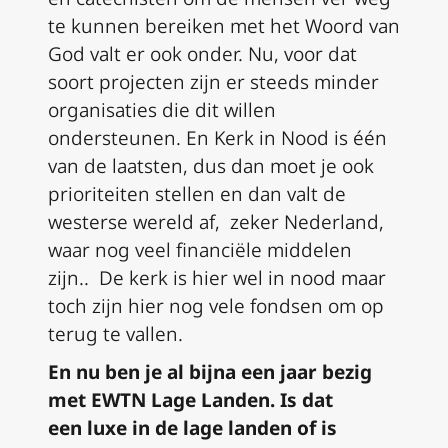
te kunnen bereiken met het Woord van
God
valt er ook onder.
Nu
,
voor dat
soort projecten zijn er steeds minder
organisaties die d
i
t willen
ondersteunen. En Kerk in Nood
is
éé
n
van de laatsten, dus dan moet je ook
prioriteiten stellen en dan valt
de
westerse wereld af
, zeker Nederland,
waar
nog
veel
financiële
middelen
zijn
.
. De kerk is hier wel in nood maar
toch zijn hier nog vele fondsen
om op
terug te vallen
.
En nu ben je al bijna een jaar bezig
met EWTN Lage Landen
.
Is
dat
een
luxe
in de lage landen of is