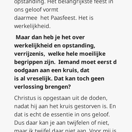
opstanding. Het belangrijkste feest in
ons geloof
vormt
daarmee
het
P
aasfeest. Het is
werkelijkheid.
M
aar dan heb je het over
werkelijkheid en opstanding,
verrijzenis, wel
ke
hele moeilijke
begrippen
zijn
.
I
emand
moet
eerst
d
oodgaan
aan een kruis, dat
is
al
vreselijk
.
D
at kan toch geen
verlossing brengen?
Christus is
opgestaan uit de doden
,
nadat hij aan het kruis gestorven is. En
dat is echt de essentie in ons geloof.
Dus daar kan je aan twijfelen of niet,
maar ik twijfel daar niet aan. Voor mij is