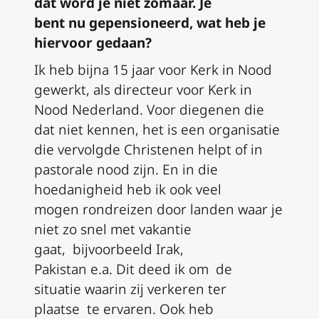
dat
word
je niet zomaar. Je
bent
nu
gepensioneerd, wat heb je
hiervoor gedaan?
Ik heb bijna 15 jaar voor Kerk in Nood
gewerkt,
als
directeur voor Kerk in
Nood Nederland. Voor diegene
n
die
dat niet kennen, het is een organisatie
die
vervolgde
Christenen helpt of in
pastorale nood zijn. En in die
hoedanigheid heb ik ook veel
mogen
rondreizen
door landen waar je
niet zo snel
met
vakantie
gaat
,
bijvoorbeeld
Irak,
Pakistan
e.a.
Dit deed ik o
m de
situatie
waarin zij verkeren ter
plaatse
te ervaren
.
Ook heb