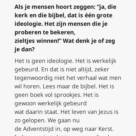
Als je mensen
hoort
zeggen: “
ja, die
kerk en die bijbel, dat is
één
grote
ideologie
. Het zijn
mensen die je
proberen te bekeren,
zieltjes
winne
n
!”
W
at denk je of zeg
je dan?
Het is geen ideologie. Het is werkelijk
gebeurd. En dat is niet altijd, zeker
tegenwoordig niet het verhaal wat men
wil horen. Lees maar de bijbel. Het is
geen boek vol sprookjes. Het is
gewoon werkelijk gebeurd
wat
daarin
staat. Het
l
even van Jezus is
zo ge
lopen
. We gaan nu
de
A
dventstijd
in
, op weg naar Kerst.