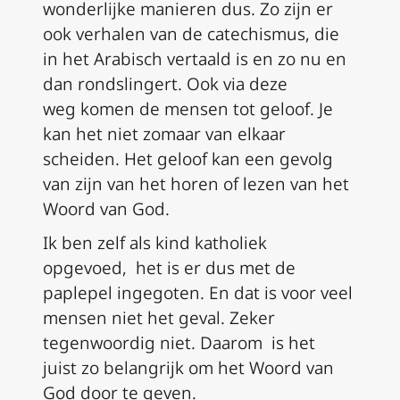
wonderlijke manieren
dus
.
Zo zijn er
ook
verhalen van
de
catechismus
,
die
in het
Arabisch
vertaald is en zo nu en
dan
rondslingert
.
O
ok
via deze
weg
komen
de mensen tot geloof. Je
kan het niet
zomaar
van elkaar
scheiden
.
Het
geloof kan een gevolg
van zijn
van het horen of lezen van het
Woord van God.
Ik ben zelf als kind katholiek
opgevoed, het is er
dus
met de
paplepel ingegoten. En dat is voor veel
mensen niet het geval. Zeker
tegenwoordig niet. D
aarom
is het
juist
zo
belangrijk om het
Woord van
God
door te geven
.