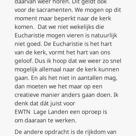
daarvan weer horen.
Dit geldt ook
voor
de sacramenten. We mogen op dit
moment maar beperkt naar de kerk
komen
.
Dat we niet wekelijks die
Eucharistie mogen vieren
is natuurlijk
niet goed
.
De Eucharistie
is het hart
van de kerk,
vormt
het hart van ons
geloof. Dus ik hoop dat we weer zo snel
mogelijk allemaal naar de kerk kunnen
gaan. En als het niet in aantallen mag,
dan moeten we
het
maar op een
creatieve manier anders gaan doen. Ik
denk dat
dát
juist voor
EWTN
Lage
L
anden
een oproep is
om
daaraan
te werken.
De
andere
opdracht
is de rijkdom van