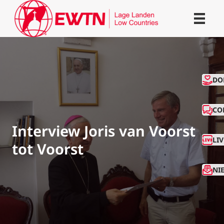
CO
DO
CO
Interview Joris van Voorst
LI
tot Voorst
NI