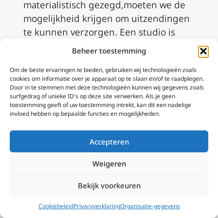
materialistisch
gezegd,moeten
we
de
mogelijkheid krijgen om uitzendingen
te kunnen verzorgen. Een studio
is
vereist.
W
e hebben al één goede
Beheer toestemming
computer met editing
softwareen
een
Om de beste ervaringen te bieden, gebruiken wij technologieën zoals
eenvoudige camera voor opnames. Dus
cookies om informatie over je apparaat op te slaan en/of te raadplegen.
dan denk ik
vervolgens
direct aan
Door in te stemmen met deze technologieën kunnen wij gegevens zoals
surfgedrag of unieke ID's op deze site verwerken. Als je geen
donaties
. Haha
een bedelaar ben ik
toestemming geeft of uw toestemming intrekt, kan dit een nadelige
altijd geweest
toen
voor Kerk in Nood
invloed hebben op bepaalde functies en mogelijkheden.
en nu voor EWTN Lage Landen. Het is
heel hard nodig dat we donaties
Accepteren
krijgen om het werk mo
ge
lijk te
Weigeren
maken. Zonder d
át
kunnen we
het
gewoon
niet.
Verder
zou
het
ook
Bekijk voorkeuren
mooi zijn als we een aantal vrijwilligers
Cookiebeleid
Privacyverklaring
Organisatie-gegevens
krijgen, die ons kunnen ondersteunen