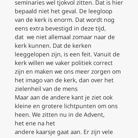
seminaries
wel
tjokvol zitten.
Dat is
hier
bepaald niet
het geval
. De leegloop
van de kerk is enorm
.
D
at wordt nog
eens extra bevestigd
in deze tijd
,
dat
we niet allemaal zomaar naar de
kerk kunnen.
Dat de kerken
leeggelopen zijn
,
is een feit.
Vanuit de
kerk willen we vaker politiek correct
zijn en maken we ons meer zorgen om
het imago van de kerk, dan over het
zielenheil van de mens
Maar aan de andere kant je ziet ook
kleine
en grotere
lichtpunten om ons
heen. We zitten nu in de
A
dvent,
het
ene na het
andere
kaarsje
gaat
aan. Er zijn vele