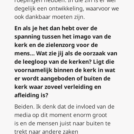
roepingen hebben. I
n
die zin is er wel
degelijk een
ontwikkeling
,
w
aar
voor
we
ook dankbaar moeten zijn.
En als je het dan hebt over de
spanning tussen het imago van de
kerk en de zielenzorg voor de
mens…
W
at zie jij als de oorzaak van
de leegloop van de kerken
?
L
i
g
t die
voornamelijk binnen de kerk in wat
er
wordt
aangeboden
of buiten de
kerk waar zoveel verleiding en
afleiding is?
Beiden. Ik denk dat de invloed van de
media op dit moment enorm groot
is
en de
mensen juist naar buiten te
trek
t
naar andere zaken