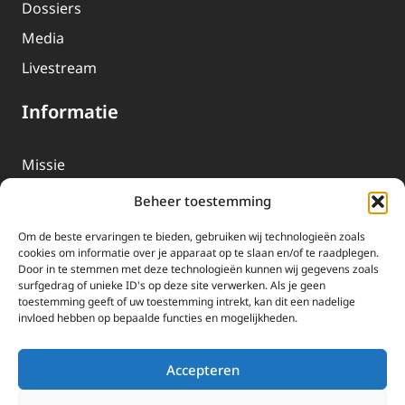
Dossiers
Media
Livestream
Informatie
Missie
Over EWTN
Beheer toestemming
Geschiedenis
Om de beste ervaringen te bieden, gebruiken wij technologieën zoals
EWTN-Team
cookies om informatie over je apparaat op te slaan en/of te raadplegen.
Door in te stemmen met deze technologieën kunnen wij gegevens zoals
Organisatiegegevens
surfgedrag of unieke ID's op deze site verwerken. Als je geen
toestemming geeft of uw toestemming intrekt, kan dit een nadelige
invloed hebben op bepaalde functies en mogelijkheden.
Doneren
EWTN wordt uitsluitend gefinancierd door uw donaties.
Accepteren
Wij ontvangen bewust geen advertentie-inkomsten of
kerkelijke financiele ondersteuning.