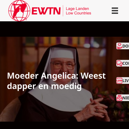
CO
DO
CO
Moeder Angelica: Weest
LI
dapper en moedig
NI