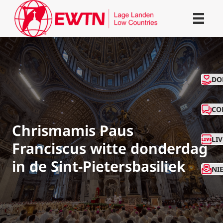
CO
DO
CO
Chrismamis Paus
LI
Franciscus witte donderdag
in de Sint-Pietersbasiliek
NI