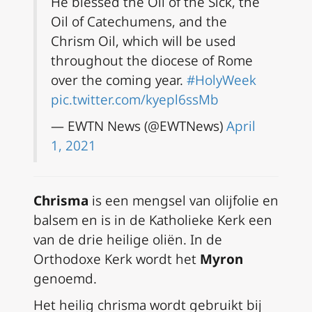
He blessed the Oil of the Sick, the
Oil of Catechumens, and the
Chrism Oil, which will be used
throughout the diocese of Rome
over the coming year.
#HolyWeek
pic.twitter.com/kyepl6ssMb
— EWTN News (@EWTNews)
April
1, 2021
Chrisma
is een mengsel van olijfolie en
balsem en is in de Katholieke Kerk een
van de drie heilige oliën. In de
Orthodoxe Kerk wordt het
Myron
genoemd.
Het heilig chrisma wordt gebruikt bij