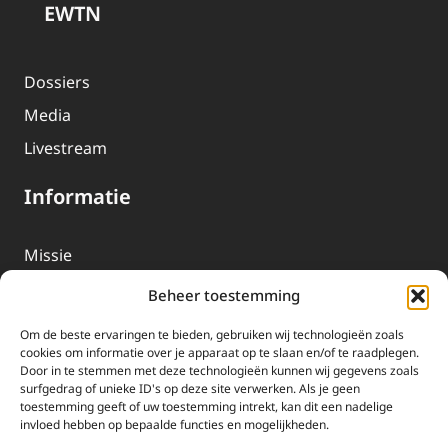
EWTN
Dossiers
Media
Livestream
Informatie
Missie
Over EWTN
Beheer toestemming
Geschiedenis
Om de beste ervaringen te bieden, gebruiken wij technologieën zoals
EWTN-Team
cookies om informatie over je apparaat op te slaan en/of te raadplegen.
Door in te stemmen met deze technologieën kunnen wij gegevens zoals
Organisatiegegevens
surfgedrag of unieke ID's op deze site verwerken. Als je geen
toestemming geeft of uw toestemming intrekt, kan dit een nadelige
invloed hebben op bepaalde functies en mogelijkheden.
Doneren