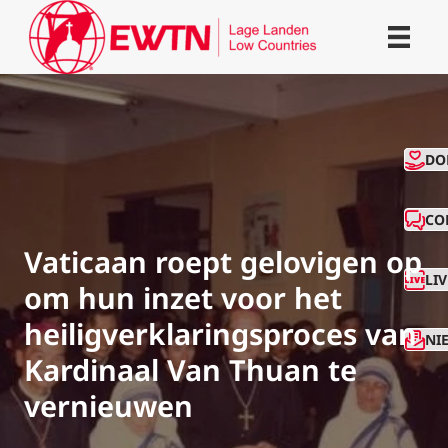
CO
DO
CO
Vaticaan roept gelovigen op
LI
om hun inzet voor het
heiligverklaringsproces van
NI
Kardinaal Van Thuan te
vernieuwen