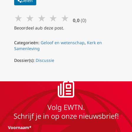
Delen
★
★
★
★
★
0,0
(0)
Beoordeel aub deze post.
Categorieën:
Geloof en wetenschap
,
Kerk en
Samenleving
Dossier(s):
Discussie
Volg EWTN.
Schrijf je in op onze nieuwsbrief!
Voornaam*