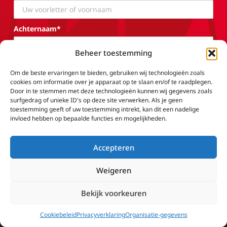
Achternaam*
Beheer toestemming
Geboortedatum
Om de beste ervaringen te bieden, gebruiken wij technologieën zoals
cookies om informatie over je apparaat op te slaan en/of te raadplegen.
Door in te stemmen met deze technologieën kunnen wij gegevens zoals
surfgedrag of unieke ID's op deze site verwerken. Als je geen
E-mailadres*
toestemming geeft of uw toestemming intrekt, kan dit een nadelige
invloed hebben op bepaalde functies en mogelijkheden.
Ik heb de voorwaarden gelezen en ga ermee akkoord
Accepteren
Weigeren
Bekijk voorkeuren
Cookiebeleid
Privacyverklaring
Organisatie-gegevens