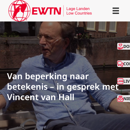
CO
DO
CO
Van beperking naar
LI
betekenis – in gesprek met
Vincent van Hall
NI