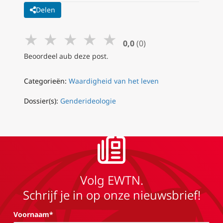
Delen
★
★
★
★
★
0,0
(0)
Beoordeel aub deze post.
Categorieën:
Waardigheid van het leven
Dossier(s):
Genderideologie
Volg EWTN.
Schrijf je in op onze nieuwsbrief!
Voornaam*