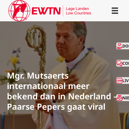
CO
DO
CO
Mgr. Mutsaerts
LI
internationaal meer
bekend dan in Nederland –
NI
Paarse Pepers gaat viral