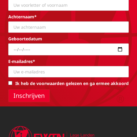
Achternaam*
Geboortedatum
E-mailadres*
Ik heb de voorwaarden gelezen en ga ermee akkoord