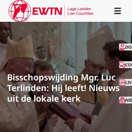
CO
DO
CO
Bisschopswijding Mgr. Luc
LI
Terlinden: Hij leeft! Nieuws
uit de lokale kerk
NI