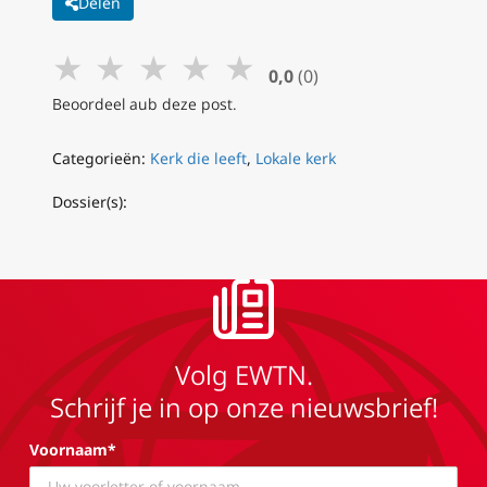
Delen
★
★
★
★
★
0,0
(0)
Beoordeel aub deze post.
Categorieën:
Kerk die leeft
,
Lokale kerk
Dossier(s):
Volg EWTN.
Schrijf je in op onze nieuwsbrief!
Voornaam*