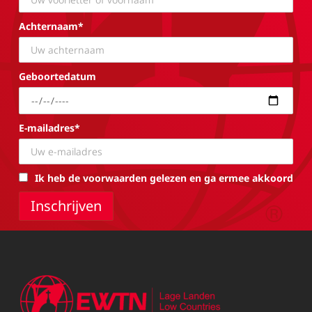
Achternaam*
Geboortedatum
E-mailadres*
Ik heb de voorwaarden gelezen en ga ermee akkoord