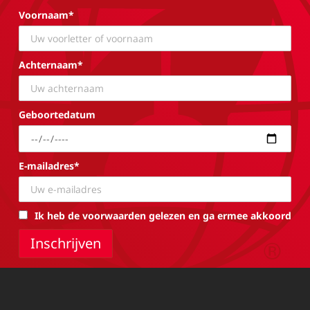
Voornaam*
Achternaam*
Geboortedatum
E-mailadres*
Ik heb de voorwaarden gelezen en ga ermee akkoord