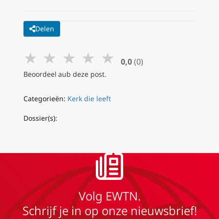
Delen
★
★
★
★
★
0,0
(0)
Beoordeel aub deze post.
Categorieën:
Kerk die leeft
Dossier(s):
Volg EWTN.
Schrijf je in op onze nieuwsbrief!