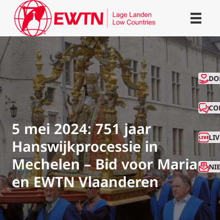
CO
DO
CO
5 mei 2024: 751 jaar
LI
Hanswijkprocessie in
Mechelen – Bid voor Maria
NI
en EWTN Vlaanderen