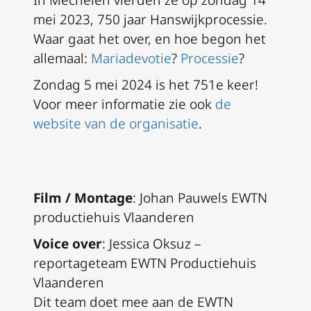
In Mechelen vierden ze op zondag 14
mei 2023, 750 jaar Hanswijkprocessie.
Waar gaat het over, en hoe begon het
allemaal:
Mariadevotie
?
Processie
?
Zondag 5 mei 2024 is het 751e keer!
Voor meer informatie zie ook
de
website van de organisatie
.
Film / Montage
: Johan Pauwels EWTN
productiehuis Vlaanderen
Voice over
: Jessica Oksuz –
reportageteam EWTN Productiehuis
Vlaanderen
Dit team doet mee aan de EWTN