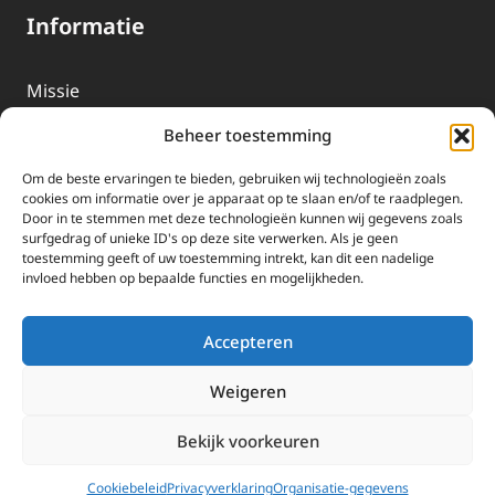
Informatie
Missie
Over EWTN
Beheer toestemming
Geschiedenis
Om de beste ervaringen te bieden, gebruiken wij technologieën zoals
EWTN-Team
cookies om informatie over je apparaat op te slaan en/of te raadplegen.
Door in te stemmen met deze technologieën kunnen wij gegevens zoals
Organisatiegegevens
surfgedrag of unieke ID's op deze site verwerken. Als je geen
toestemming geeft of uw toestemming intrekt, kan dit een nadelige
invloed hebben op bepaalde functies en mogelijkheden.
Doneren
EWTN wordt uitsluitend gefinancierd door uw donaties.
Accepteren
Wij ontvangen bewust geen advertentie-inkomsten of
kerkelijke financiele ondersteuning.
Weigeren
Doneren
Bekijk voorkeuren
2025 EWTN Lage Landen | Katholieke Media | © Stichting EWTN Lage
Landen |
Cookies
|
Privacyverklaring
Cookiebeleid
Privacyverklaring
Organisatie-gegevens