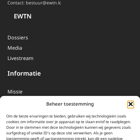
Contact:
bestuur@ewtn.lc
EWTN
Dossiers
Media
Livestream
Informatie
Missie
Over EWTN
Beheer toestemming
Geschiedenis
Om de beste ervaringen te bieden, gebruiken wij technologieën zoals
EWTN-Team
cookies om informatie over je apparaat op te slaan en/of te raadplegen.
Door in te stemmen met deze technologieën kunnen wij gegevens zoals
Organisatiegegevens
surfgedrag of unieke ID's op deze site verwerken. Als je geen
toestemming geeft of uw toestemming intrekt, kan dit een nadelige