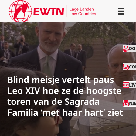
CO
DO
CO
Blind meisje vertelt paus
LI
Leo XIV hoe ze de hoogste
toren van de Sagrada
NI
Familia ‘met haar hart’ ziet