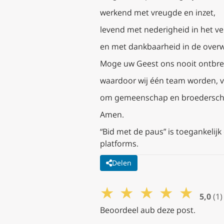
werkend met vreugde en inzet,
levend met nederigheid in het ver
en met dankbaarheid in de overwi
Moge uw Geest ons nooit ontbre
waardoor wij één team worden, 
om gemeenschap en broederscha
Amen.
“Bid met de paus” is toegankeli
platforms.
Delen
★
★
★
★
★
5,0
(1)
Beoordeel aub deze post.