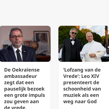
‘Lofzang van de
De vrede die
Vrede’: Leo XIV
paus Leo XIV
presenteert de
voorstelt is geen
schoonheid van
naïef hippie-
muziek als een
ideaal, zegt
weg naar God
deskundige