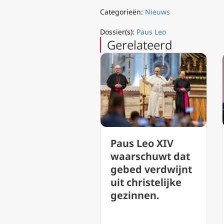
Categorieën:
Nieuws
Dossier(s):
Paus Leo
Gerelateerd
us Leo XIV
De Oekraïense
aarschuwt dat
ambassadeur
bed verdwijnt
zegt dat een
t christelijke
pauselijk bezoek
zinnen.
een grote impuls
zou geven aan
de vrede.