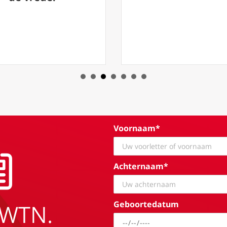
Voornaam*
Achternaam*
Geboortedatum
EWTN.