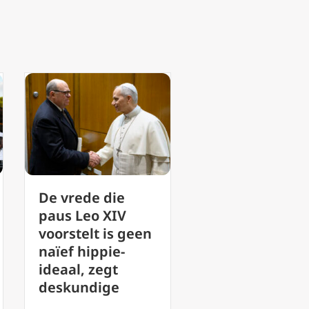
Vaticaan roept
Katholieke
op tot evaluatie
leesclubs: Tips
van de
voor het
uitvoering van
opbouwen van
synodaliteit
gemeenschap 
voorafgaand aan
het groeien in
de vergadering
geloof