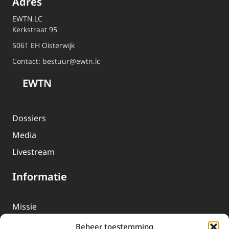
Adres
EWTN.LC
Kerkstraat 95
5061 EH Oisterwijk
Contact:
bestuur@ewtn.lc
EWTN
Dossiers
Media
Livestream
Informatie
Missie
Over EWTN
Beheer toestemming