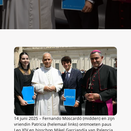
14 juni 2025 – Fernando Moscardó (midden) en zijn
vriendin Patricia (helemaal links) ontmoeten paus
Leo XIV en bisschop Mikel Garciandía van Palencia