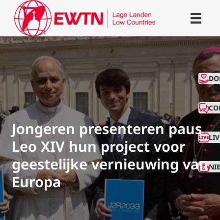
CO
DO
CO
Jongeren presenteren paus
LI
Leo XIV hun project voor
geestelijke vernieuwing van
NI
Europa