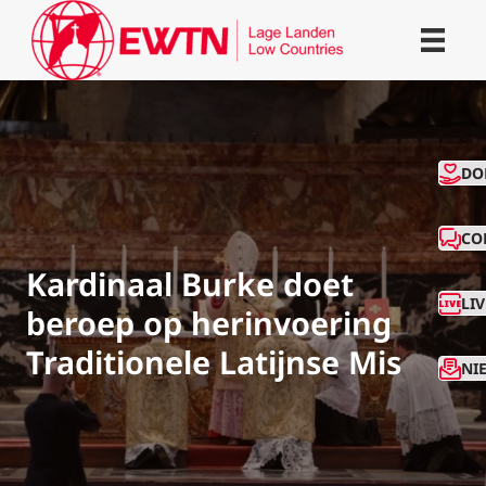
CO
DO
CO
Kardinaal Burke doet
LI
beroep op herinvoering
Traditionele Latijnse Mis
NI