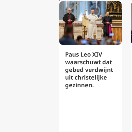
Paus Leo XIV
De Oekraïense
waarschuwt dat
ambassadeur
gebed verdwijnt
zegt dat een
uit christelijke
pauselijk bezoe
gezinnen.
een grote impul
zou geven aan
de vrede.