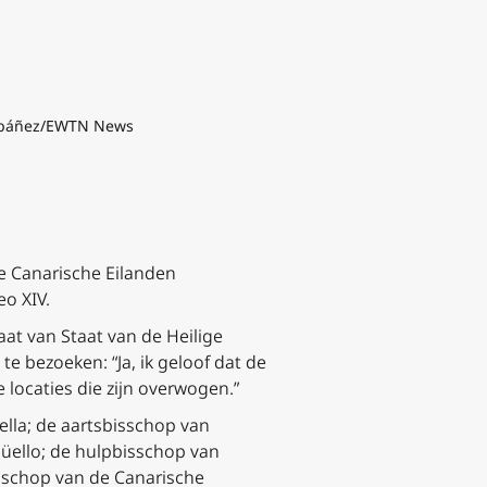
 Ibáñez/EWTN News
e Canarische Eilanden
eo XIV.
at van Staat van de Heilige
e bezoeken: “Ja, ik geloof dat de
e locaties die zijn overwogen.”
lla; de aartsbisschop van
güello; de hulpbisschop van
isschop van de Canarische