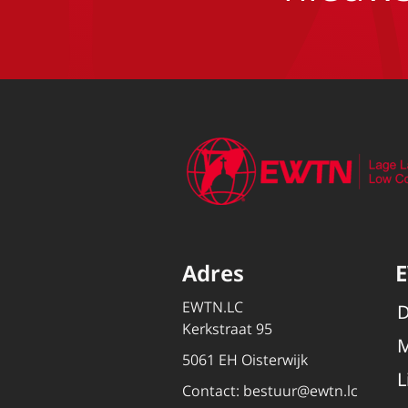
Adres
EWTN.LC
D
Kerkstraat 95
M
5061 EH Oisterwijk
L
Contact:
bestuur@ewtn.lc