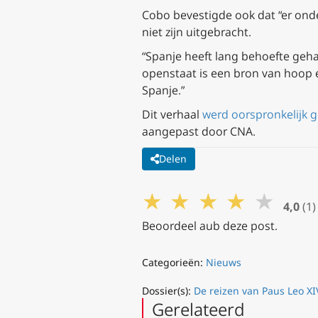
Cobo bevestigde ook dat “er ond
niet zijn uitgebracht.
“Spanje heeft lang behoefte geh
openstaat is een bron van hoop en
Spanje.”
Dit verhaal
werd oorspronkelijk 
aangepast door CNA.
Delen
★
★
★
★
★
4,0
(1)
Beoordeel aub deze post.
Categorieën:
Nieuws
Dossier(s):
De reizen van Paus Leo XI
Gerelateerd