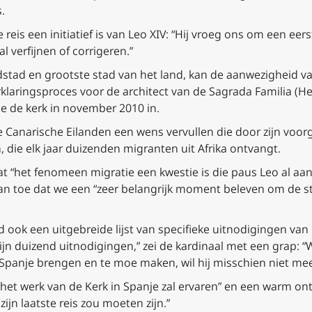
.
reis een initiatief is van Leo XIV: “Hij vroeg ons om een eer
al verfijnen of corrigeren.”
stad en grootste stad van het land, kan de aanwezigheid va
aringsproces voor de architect van de Sagrada Familia (Heil
e de kerk in november 2010 in.
 Canarische Eilanden een wens vervullen die door zijn voor
 die elk jaar duizenden migranten uit Afrika ontvangt.
t “het fenomeen migratie een kwestie is die paus Leo al aan 
aan toe dat we een “zeer belangrijk moment beleven om de s
 ook een uitgebreide lijst van specifieke uitnodigingen va
zijn duizend uitnodigingen,” zei de kardinaal met een grap: 
 Spanje brengen en te moe maken, wil hij misschien niet me
“het werk van de Kerk in Spanje zal ervaren” en een warm onth
zijn laatste reis zou moeten zijn.”