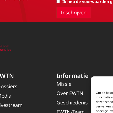
Ik heb de voorwaarden g
EWTN
Informatie
Missie
ossiers
Over EWTN
Om de beste
edia
informatie 
Geschiedenis
deze techno
ivestream
verwerken. 
EWTN-Team
nadelige in