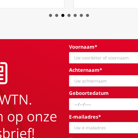
Voornaam*
Achternaam*
Geboortedatum
EWTN.
in op onze
E-mailadres*
brief!