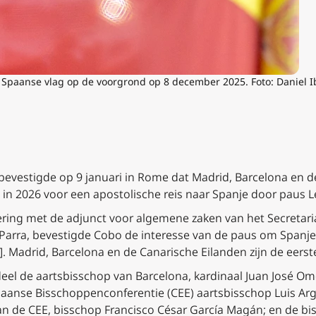
e Spaanse vlag op de voorgrond op 8 december 2025. Foto
: Daniel
bevestigde op 9 januari in Rome dat Madrid, Barcelona en d
 in 2026 voor een apostolische reis naar Spanje door paus L
ring met de adjunct voor algemene zaken van het Secretaria
Parra, bevestigde Cobo de interesse van de paus om Spanje t
s]. Madrid, Barcelona en de Canarische Eilanden zijn de eerst
el de aartsbisschop van Barcelona, kardinaal Juan José Ome
Spaanse Bisschoppenconferentie (CEE) aartsbisschop Luis Ar
an de CEE, bisschop Francisco César García Magán; en de b