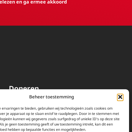
elezen en ga ermee akkoord
Doneren
Beheer toestemming
EWTN wordt uitsluitend
gefinancierd door uw donaties.
 ervaringen te bieden, gebruiken wij technologieën zoals cookies om
over je apparaat op te slaan en/of te raadplegen. Door in te stemmen met
Wij ontvangen bewust geen
logieën kunnen wij gegevens zoals surfgedrag of unieke ID's op deze site
advertentie-inkomsten of
Als je geen toestemming geeft of uw toestemming intrekt, kan dit een
kerkelijke financiele
vloed hebben op bepaalde functies en mogelijkheden.