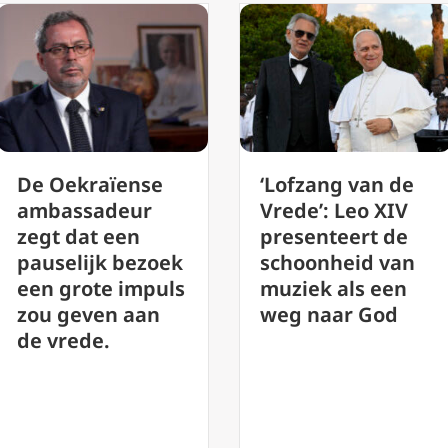
‘Lofzang van de
De vrede die
Vrede’: Leo XIV
paus Leo XI
presenteert de
voorstelt is 
schoonheid van
naïef hippie-
k
muziek als een
ideaal, zegt
s
weg naar God
deskundige