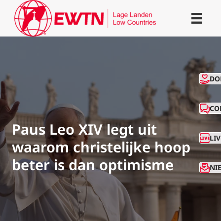
CO
DO
CO
Paus Leo XIV legt uit
LI
waarom christelijke hoop
beter is dan optimisme
NI