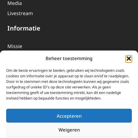
Media
Livestream
Informatie
Missie
Over EWTN
Beheer toestemming
Geschiedenis
Om de beste ervaringen te bieden, gebruiken wij technologieën zoals
EWTN-Team
cookies om informatie over je apparaat op te slaan en/of te raadplegen.
Door in te stemmen met deze technologieën kunnen wij gegevens zoals
Organisatiegegevens
surfgedrag of unieke ID's op deze site verwerken. Als je geen
toestemming geeft of uw toestemming intrekt, kan dit een nadelige
invloed hebben op bepaalde functies en mogelijkheden.
Doneren
EWTN wordt uitsluitend gefinancierd door uw donaties.
Accepteren
Wij ontvangen bewust geen advertentie-inkomsten of
kerkelijke financiele ondersteuning.
Weigeren
Doneren