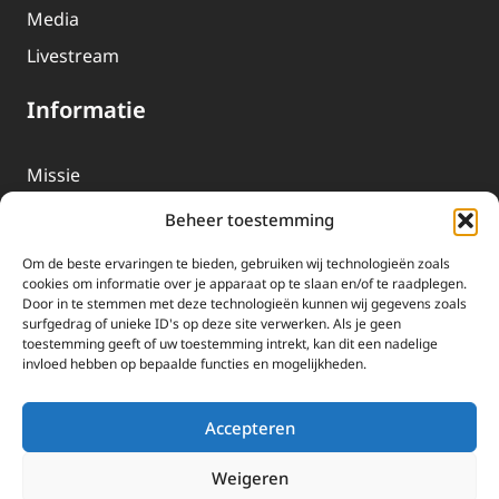
Media
Livestream
Informatie
Missie
Over EWTN
Beheer toestemming
Geschiedenis
Om de beste ervaringen te bieden, gebruiken wij technologieën zoals
EWTN-Team
cookies om informatie over je apparaat op te slaan en/of te raadplegen.
Door in te stemmen met deze technologieën kunnen wij gegevens zoals
Organisatiegegevens
surfgedrag of unieke ID's op deze site verwerken. Als je geen
toestemming geeft of uw toestemming intrekt, kan dit een nadelige
invloed hebben op bepaalde functies en mogelijkheden.
Doneren
EWTN wordt uitsluitend gefinancierd door uw donaties.
Accepteren
Wij ontvangen bewust geen advertentie-inkomsten of
kerkelijke financiele ondersteuning.
Weigeren
Doneren