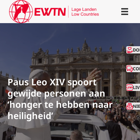
CO
DO
CO
Paus Leo XIV spoort
LI
gewijde personen aan
‘honger te hebben naar
NI
heiligheid’