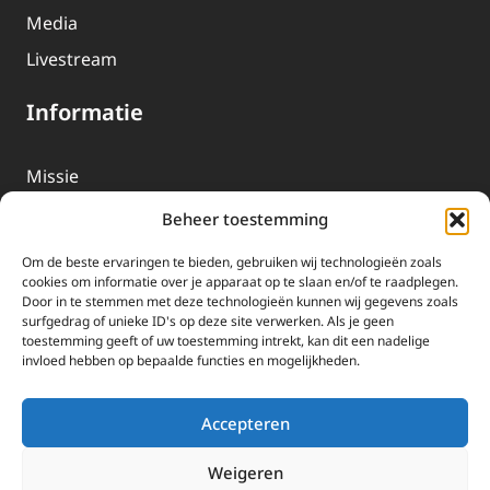
Media
Livestream
Informatie
Missie
Over EWTN
Beheer toestemming
Geschiedenis
Om de beste ervaringen te bieden, gebruiken wij technologieën zoals
EWTN-Team
cookies om informatie over je apparaat op te slaan en/of te raadplegen.
Door in te stemmen met deze technologieën kunnen wij gegevens zoals
Organisatiegegevens
surfgedrag of unieke ID's op deze site verwerken. Als je geen
toestemming geeft of uw toestemming intrekt, kan dit een nadelige
invloed hebben op bepaalde functies en mogelijkheden.
Doneren
EWTN wordt uitsluitend gefinancierd door uw donaties.
Accepteren
Wij ontvangen bewust geen advertentie-inkomsten of
kerkelijke financiele ondersteuning.
Weigeren
Doneren