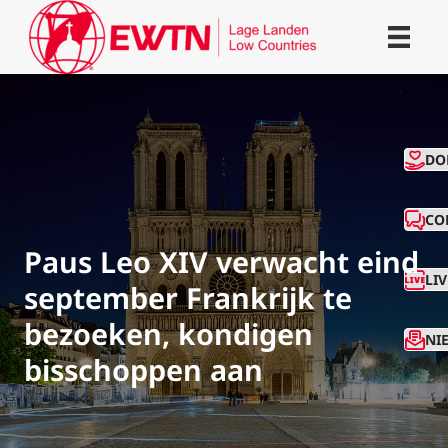
CO
DO
CO
Paus Leo XIV verwacht eind
LI
september Frankrijk te
bezoeken, kondigen
NI
bisschoppen aan