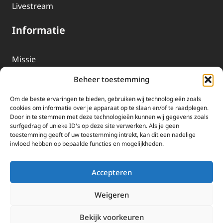
Livestream
Informatie
Missie
Over EWTN
Beheer toestemming
Geschiedenis
Om de beste ervaringen te bieden, gebruiken wij technologieën zoals
EWTN-Team
cookies om informatie over je apparaat op te slaan en/of te raadplegen.
Door in te stemmen met deze technologieën kunnen wij gegevens zoals
Organisatiegegevens
surfgedrag of unieke ID's op deze site verwerken. Als je geen
toestemming geeft of uw toestemming intrekt, kan dit een nadelige
invloed hebben op bepaalde functies en mogelijkheden.
Doneren
EWTN wordt uitsluitend gefinancierd door uw donaties.
Accepteren
Wij ontvangen bewust geen advertentie-inkomsten of
kerkelijke financiele ondersteuning.
Weigeren
Doneren
Bekijk voorkeuren