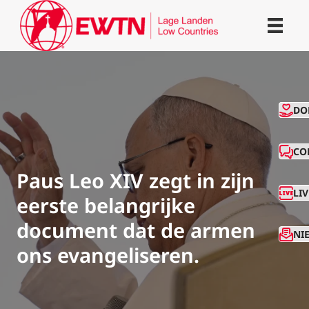
CO
DO
CO
Paus Leo XIV zegt in zijn
LI
eerste belangrijke
document dat de armen
NI
ons evangeliseren.