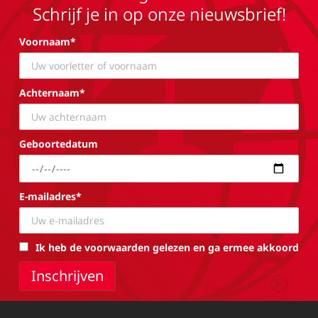
Schrijf je in op onze nieuwsbrief!
Voornaam*
Achternaam*
Geboortedatum
E-mailadres*
Ik heb de voorwaarden gelezen en ga ermee akkoord