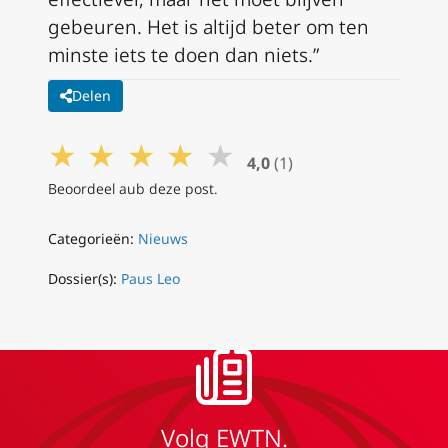
gebeuren. Het is altijd beter om ten
minste iets te doen dan niets.”
Delen
★
★
★
★
★
4,0
(1)
Beoordeel aub deze post.
Categorieën:
Nieuws
Dossier(s):
Paus Leo
Volg EWTN.