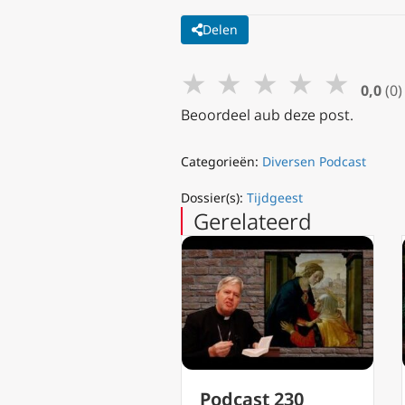
Delen
★
★
★
★
★
0,0
(0)
Beoordeel aub deze post.
Categorieën:
Diversen Podcast
Dossier(s):
Tijdgeest
Gerelateerd
Podcast 229 Wat
Podcast 230