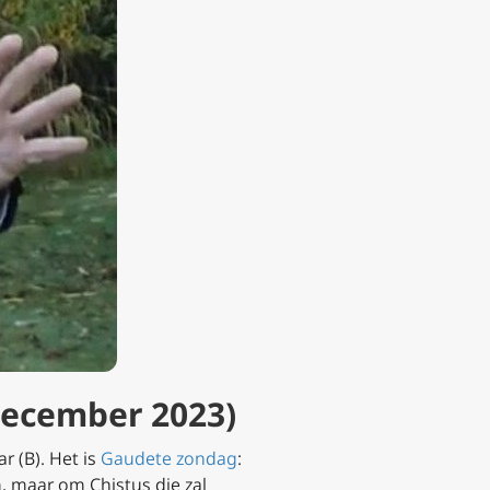
december 2023)
r (B). Het is
Gaudete zondag
:
, maar om Chistus die zal