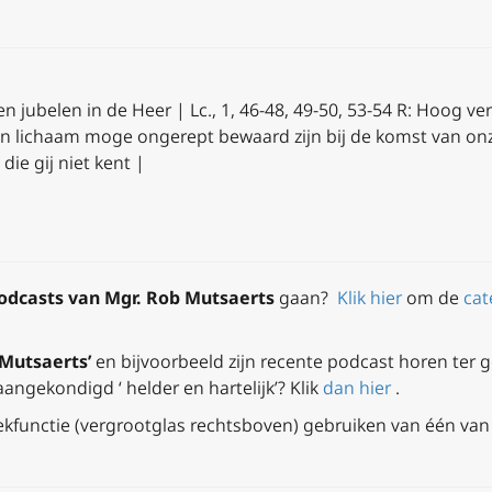
 en jubelen in de Heer |
Lc., 1, 46-48, 49-50, 53-54
R:
Hoog verh
en lichaam moge ongerept bewaard zijn bij de komst
van onze
die gij niet kent |
odcasts van Mgr.
Rob Mutsaerts
gaan?
Klik hier
om de
cat
Mutsaerts’
en bijvoorbeeld zijn recente podcast horen ter g
aangekondigd ‘ helder en hartelijk’?
Klik
dan hier
.
kfunctie (vergrootglas rechtsboven) gebruiken
van één van