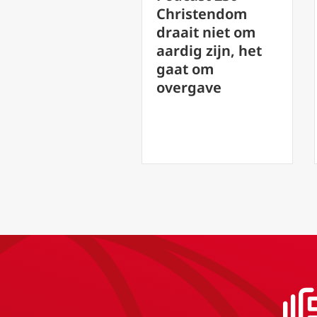
bepaalt Echt dat
Christendom
jij een christen
draait niet om
bent?
aardig zijn, het
gaat om
overgave