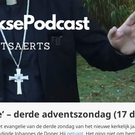
’ – derde adventszondag (17 
 evangelie van de derde zondag van het nieuwe kerkelijk jaa
ndigde Johannes de Doper. Hij
getuigt.
Het ging niet om hem