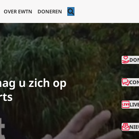
ZOEKEN
OVER EWTN
DONEREN
CO
DO
ag u zich op
CO
rts
LIV
NIE