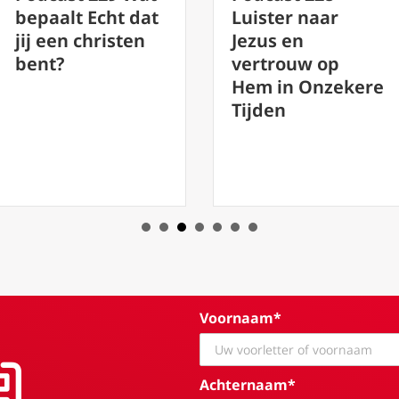
Luister naar
verschijnt aan
Jezus en
het meer, gelo
vertrouw op
in het gewone
Hem in Onzekere
Tijden
Voornaam*
Achternaam*