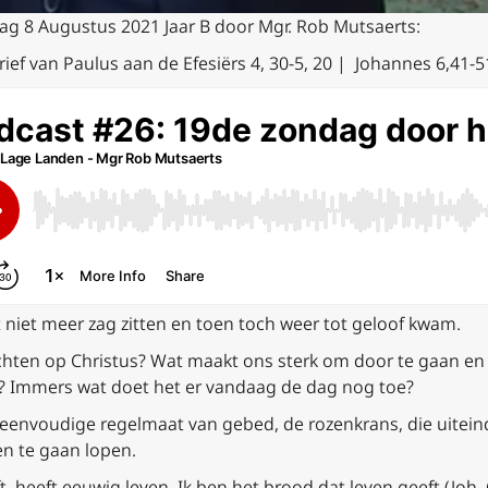
ag 8 Augustus 2021 Jaar B door Mgr. Rob Mutsaerts:
ief van Paulus aan de Efesiërs 4, 30-5, 20 | Johannes 6,41-5
st niet meer zag zitten en toen toch weer tot geloof kwam.
ten op Christus? Wat maakt ons sterk om door te gaan en net
en? Immers wat doet het er vandaag de dag nog toe?
 eenvoudige regelmaat van gebed, de rozenkrans, die uitein
nen te gaan lopen.
t, heeft eeuwig leven. Ik ben het brood dat leven geeft (Joh. 