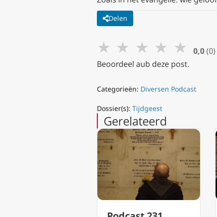
Delen
★
★
★
★
★
0,0
(0)
Beoordeel aub deze post.
Categorieën:
Diversen Podcast
Dossier(s):
Tijdgeest
Gerelateerd
Podcast 231
Podcast 230