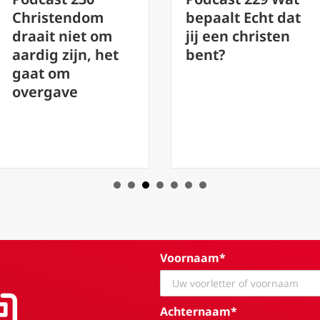
bepaalt Echt dat
Luister naar
jij een christen
Jezus en
bent?
vertrouw op
Hem in Onze
Tijden
Voornaam*
Achternaam*