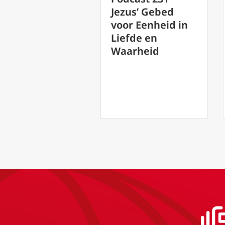
Jezus’ Gebed
Christendom
voor Eenheid in
draait niet om
Liefde en
aardig zijn, het
Waarheid
gaat om
overgave