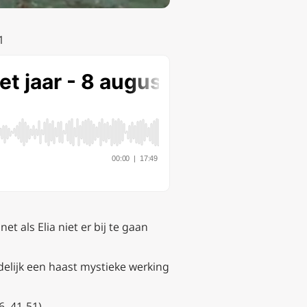
1
 als Elia niet er bij te gaan
delijk een haast mystieke werking
6, 41-51).