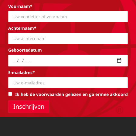
Voornaam*
Achternaam*
Geboortedatum
E-mailadres*
Ik heb de voorwaarden gelezen en ga ermee akkoord