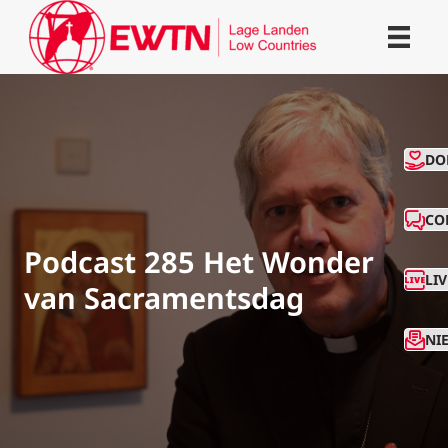
CO
DO
CO
Podcast 285 Het Wonder
LI
van Sacramentsdag
NI