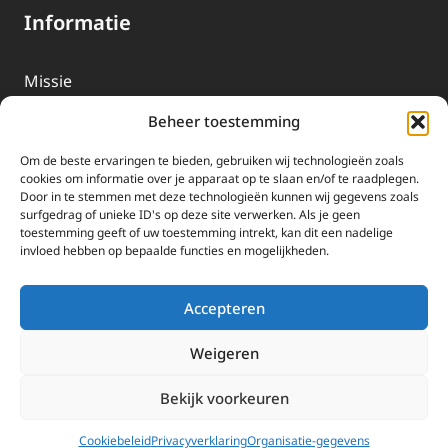
Informatie
Missie
Over EWTN
Beheer toestemming
Geschiedenis
Om de beste ervaringen te bieden, gebruiken wij technologieën zoals
EWTN-Team
cookies om informatie over je apparaat op te slaan en/of te raadplegen.
Door in te stemmen met deze technologieën kunnen wij gegevens zoals
Organisatiegegevens
surfgedrag of unieke ID's op deze site verwerken. Als je geen
toestemming geeft of uw toestemming intrekt, kan dit een nadelige
invloed hebben op bepaalde functies en mogelijkheden.
Doneren
EWTN wordt uitsluitend gefinancierd door uw donaties.
Accepteren
Wij ontvangen bewust geen advertentie-inkomsten of
kerkelijke financiele ondersteuning.
Weigeren
Doneren
Bekijk voorkeuren
2025 EWTN Lage Landen | Katholieke Media | © Stichting EWTN Lage
Landen |
Cookies
|
Privacyverklaring
Cookiebeleid
Privacyverklaring
Organisatie-gegevens