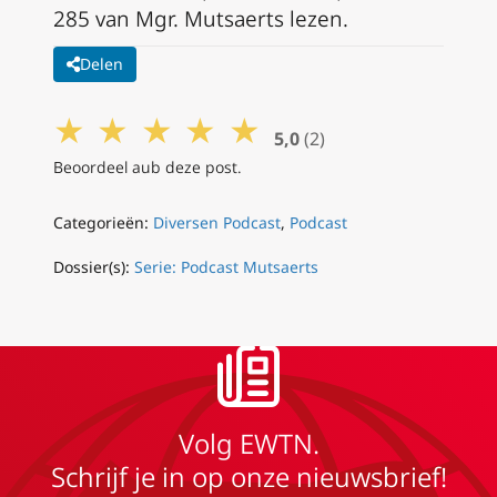
285 van Mgr. Mutsaerts lezen.
Delen
★
★
★
★
★
5,0
(2)
Beoordeel aub deze post.
Categorieën:
Diversen Podcast
,
Podcast
Dossier(s):
Serie: Podcast Mutsaerts
Volg EWTN.
Schrijf je in op onze nieuwsbrief!