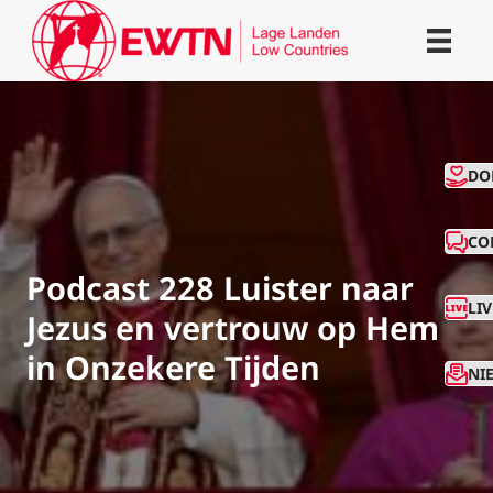
CO
DO
CO
Podcast 228 Luister naar
LI
Jezus en vertrouw op Hem
in Onzekere Tijden
NI