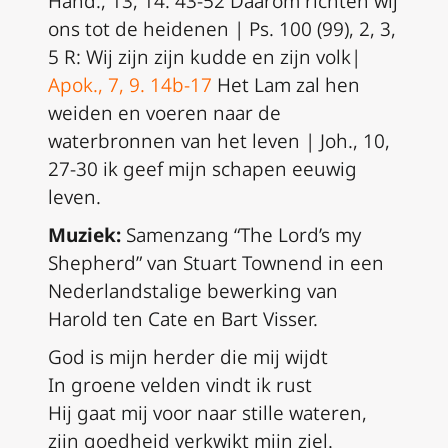
Hand., 13, 14. 43-52 Daarom richten wij
ons tot de heidenen | Ps. 100 (99), 2, 3,
5 R: Wij zijn zijn kudde en zijn volk|
Apok., 7, 9. 14b-17
Het Lam zal hen
weiden en voeren naar de
waterbronnen van het leven | Joh., 10,
27-30 ik geef mijn schapen eeuwig
leven.
Muziek:
Samenzang “The Lord’s my
Shepherd” van Stuart Townend in een
Nederlandstalige bewerking van
Harold ten Cate en Bart Visser.
God is mijn herder die mij wijdt
In groene velden vindt ik rust
Hij gaat mij voor naar stille wateren,
zijn goedheid verkwikt mijn ziel.