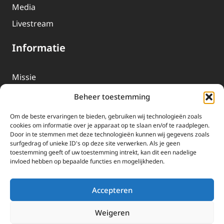
Media
Livestream
Informatie
Missie
Over EWTN
Beheer toestemming
Geschiedenis
Om de beste ervaringen te bieden, gebruiken wij technologieën zoals
EWTN-Team
cookies om informatie over je apparaat op te slaan en/of te raadplegen.
Door in te stemmen met deze technologieën kunnen wij gegevens zoals
Organisatiegegevens
surfgedrag of unieke ID's op deze site verwerken. Als je geen
toestemming geeft of uw toestemming intrekt, kan dit een nadelige
invloed hebben op bepaalde functies en mogelijkheden.
Doneren
EWTN wordt uitsluitend gefinancierd door uw donaties.
Accepteren
Wij ontvangen bewust geen advertentie-inkomsten of
kerkelijke financiele ondersteuning.
Weigeren
Doneren