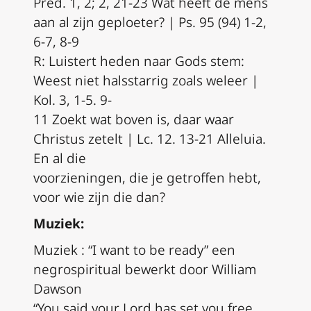
Pred. 1, 2; 2, 21-23 Wat heeft de mens
aan al zijn geploeter? | Ps. 95 (94) 1-2,
6-7, 8-9
R: Luistert heden naar Gods stem:
Weest niet halsstarrig zoals weleer |
Kol. 3, 1-5. 9-
11 Zoekt wat boven is, daar waar
Christus zetelt | Lc. 12. 13-21 Alleluia.
En al die
voorzieningen, die je getroffen hebt,
voor wie zijn die dan?
Muziek:
Muziek : “I want to be ready” een
negrospiritual bewerkt door William
Dawson
“You said your Lord has set you free,