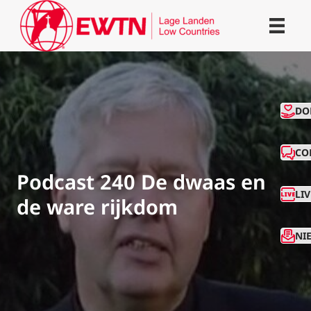
CO
DO
CO
Podcast 240 De dwaas en
LI
de ware rijkdom
NI