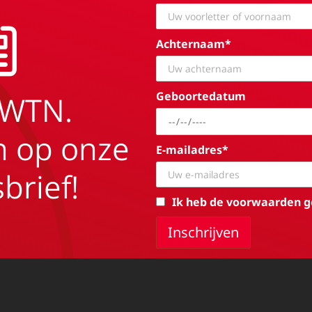
Achternaam*
Geboortedatum
EWTN.
in op onze
E-mailadres*
brief!
Ik heb de voorwaarden g