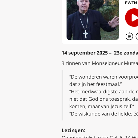
14 september 2025 – 23e zondag
3 zinnen van Monseigneur Mutsae
“De wonderen waren voorproev
dat zijn het feestmaal.”
“Het merkwaardigste aan de me
niet dat God ons toesprak, d
komen, maar van Jezus zelf.”
“De wiskunde van de liefde: 
Lezingen:
Openingstekst: naar Gal. 6, 14 Wij