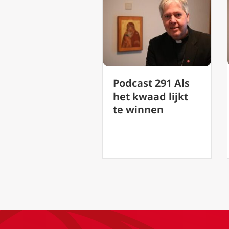
e
Podcast 291 Als
Podcast 2
t:
het kwaad lijkt
parabel v
te winnen
verkwiste