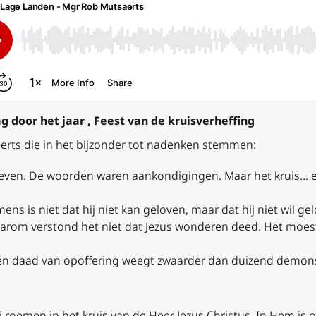
 door het jaar , Feest van de kruisverheffing
rts die in het bijzonder tot nadenken stemmen:
en. De woorden waren aankondigingen. Maar het kruis… en d
ns is niet dat hij niet kan geloven, maar dat hij niet wil g
aarom verstond het niet dat Jezus wonderen deed. Het moes
één daad van opoffering weegt zwaarder dan duizend demonst
 roemen in het kruis van de Heer Jezus Christus. In Hem is on