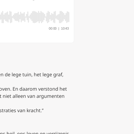
e lege tuin, het lege graf,
eloven. En daarom verstond het
t niet alleen van argumenten
raties van kracht.”
s heil, ons leven en verrijzenis,