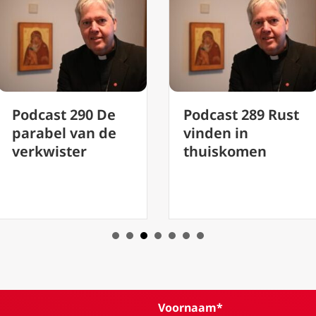
90 De
Podcast 289 Rust
Podca
an de
vinden in
gaat v
r
thuiskomen
Meisj
Voornaam*