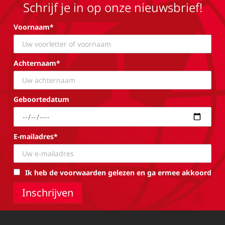
Schrijf je in op onze nieuwsbrief!
Voornaam*
Achternaam*
Geboortedatum
E-mailadres*
Ik heb de voorwaarden gelezen en ga ermee akkoord