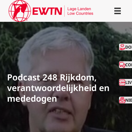
CO
DO
CO
Podcast 248 Rijkdom,
LI
verantwoordelijkheid en
mededogen
NI