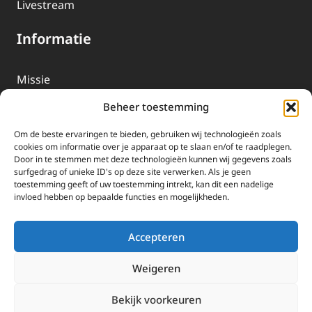
Livestream
Informatie
Missie
Over EWTN
Beheer toestemming
Geschiedenis
Om de beste ervaringen te bieden, gebruiken wij technologieën zoals
EWTN-Team
cookies om informatie over je apparaat op te slaan en/of te raadplegen.
Door in te stemmen met deze technologieën kunnen wij gegevens zoals
Organisatiegegevens
surfgedrag of unieke ID's op deze site verwerken. Als je geen
toestemming geeft of uw toestemming intrekt, kan dit een nadelige
invloed hebben op bepaalde functies en mogelijkheden.
Doneren
EWTN wordt uitsluitend gefinancierd door uw donaties.
Accepteren
Wij ontvangen bewust geen advertentie-inkomsten of
kerkelijke financiele ondersteuning.
Weigeren
Doneren
Bekijk voorkeuren