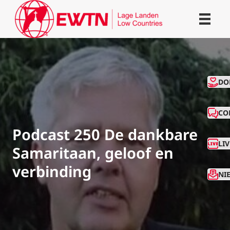
CO
DO
CO
Podcast 250 De dankbare
LI
Samaritaan, geloof en
verbinding
NI