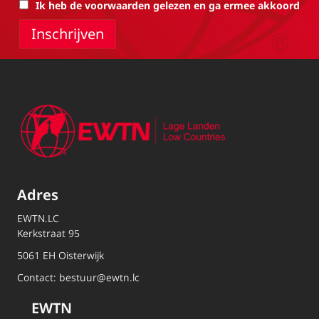
Ik heb de voorwaarden gelezen en ga ermee akkoord
Adres
EWTN.LC
Kerkstraat 95
5061 EH Oisterwijk
Contact:
bestuur@ewtn.lc
EWTN