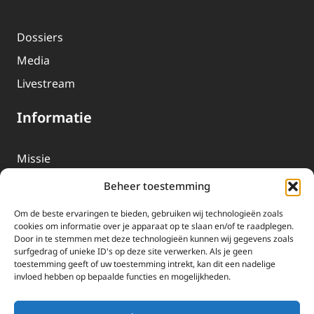
Dossiers
Media
Livestream
Informatie
Missie
Over EWTN
Beheer toestemming
Geschiedenis
Om de beste ervaringen te bieden, gebruiken wij technologieën zoals
EWTN-Team
cookies om informatie over je apparaat op te slaan en/of te raadplegen.
Door in te stemmen met deze technologieën kunnen wij gegevens zoals
Organisatiegegevens
surfgedrag of unieke ID's op deze site verwerken. Als je geen
toestemming geeft of uw toestemming intrekt, kan dit een nadelige
invloed hebben op bepaalde functies en mogelijkheden.
Doneren
EWTN wordt uitsluitend gefinancierd door uw donaties.