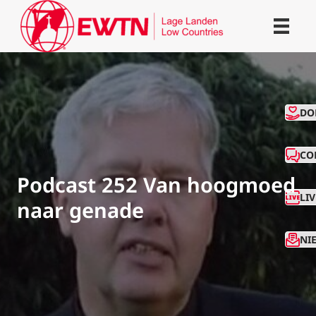
CO
DO
CO
Podcast 252 Van hoogmoed
LI
naar genade
NI