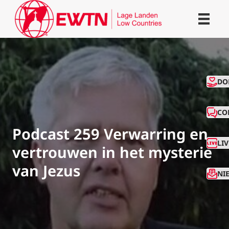
CO
DO
CO
Podcast 259 Verwarring en
LI
vertrouwen in het mysterie
van Jezus
NI