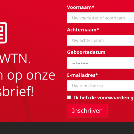
Voornaam*
Achternaam*
Geboortedatum
EWTN.
in op onze
E-mailadres*
brief!
Ik heb de voorwaarden g