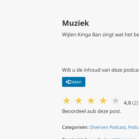
Muziek
Wijlen Kinga Ban zingt wat het b
Wilt u de inhoud van deze podca
Delen
★
★
★
★
★
4,0
(2)
Beoordeel aub deze post.
Categorieën:
Diversen Podcast
,
Podc