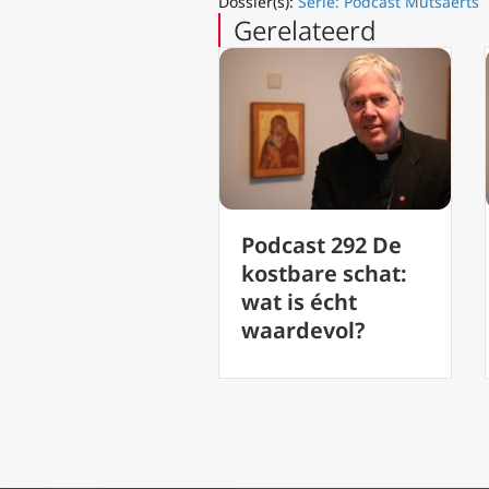
Dossier(s):
Serie: Podcast Mutsaerts
Gerelateerd
Podcast 292 De
Podcast 291 Als
kostbare schat:
het kwaad lijkt
wat is écht
te winnen
waardevol?