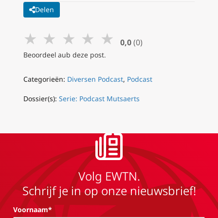
Delen
★
★
★
★
★
0,0
(0)
Beoordeel aub deze post.
Categorieën:
Diversen Podcast
,
Podcast
Dossier(s):
Serie: Podcast Mutsaerts
Volg EWTN.
Schrijf je in op onze nieuwsbrief!
Voornaam*