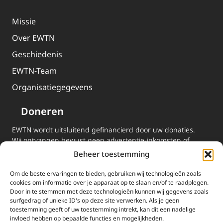
Missie
Over EWTN
Geschiedenis
EWTN-Team
Organisatiegegevens
Doneren
EWTN wordt uitsluitend gefinancierd door uw donaties.
Wij ontvangen bewust geen advertentie-inkomsten of
kerkelijke financiele ondersteuning.
Beheer toestemming
Doneren
Om de beste ervaringen te bieden, gebruiken wij technologieën zoals
cookies om informatie over je apparaat op te slaan en/of te raadplegen.
2025 EWTN Lage Landen | Katholieke Media | © Stichting EWTN Lage
Door in te stemmen met deze technologieën kunnen wij gegevens zoals
Landen |
Cookies
|
Privacyverklaring
surfgedrag of unieke ID's op deze site verwerken. Als je geen
toestemming geeft of uw toestemming intrekt, kan dit een nadelige
invloed hebben op bepaalde functies en mogelijkheden.