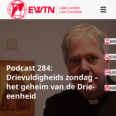
CO
DO
CO
Podcast 284:
LI
Drievuldigheids zondag –
het geheim van de Drie-
NI
eenheid