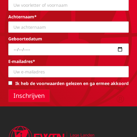
Achternaam*
Geboortedatum
E-mailadres*
Ik heb de voorwaarden gelezen en ga ermee akkoord